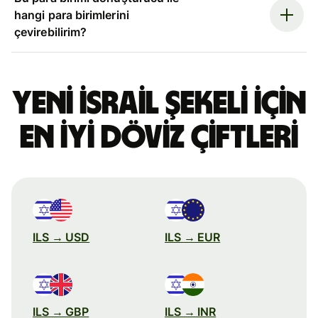
hangi para birimlerini
çevirebilirim?
Yeni İsrail şekeli için
en iyi döviz çiftleri
ILS → USD
ILS → EUR
ILS → GBP
ILS → INR