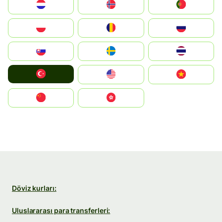
Nederland
Norge
Portugal
Polska
România
Россия
Slovensko
Ruoŧŧa
ไทย
Türkiye
United States
Vietnam
中国
中國香港特別行政區
Döviz kurları:
Uluslararası para transferleri: