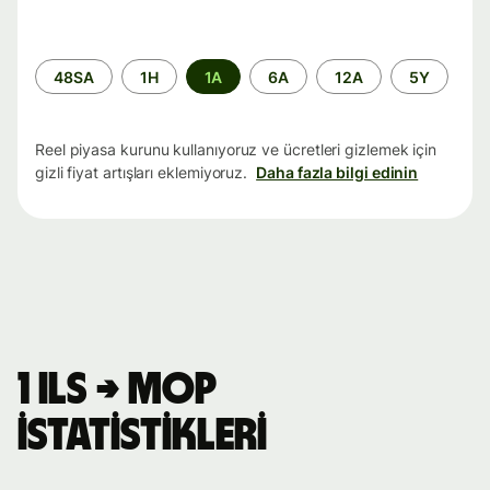
Zaman
48SA
1H
1A
6A
12A
5Y
aralığı
Reel piyasa kurunu kullanıyoruz ve ücretleri gizlemek için
gizli fiyat artışları eklemiyoruz.
Daha fazla bilgi edinin
1 ILS → MOP
istatistikleri