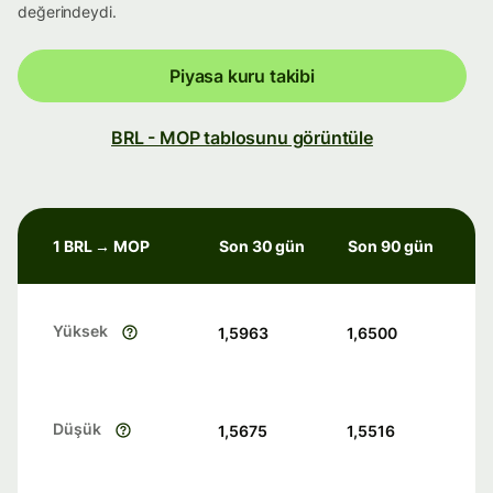
değerindeydi.
Piyasa kuru takibi
BRL - MOP tablosunu görüntüle
1 BRL → MOP
Son 30 gün
Son 90 gün
Yüksek
1,5963
1,6500
Düşük
1,5675
1,5516