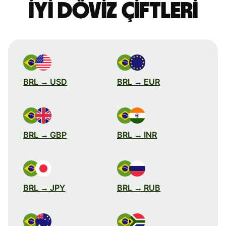
iyi döviz çiftleri
BRL → USD
BRL → EUR
BRL → GBP
BRL → INR
BRL → JPY
BRL → RUB