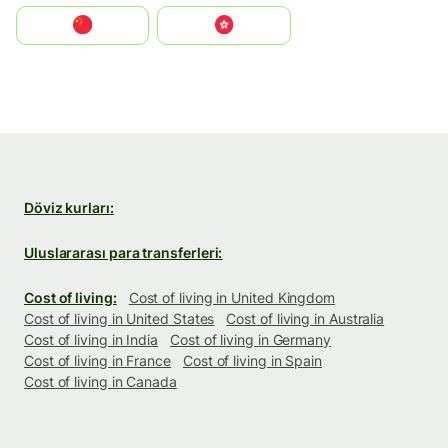
中国
中國香港特別行政區
Döviz kurları:
Uluslararası para transferleri:
Cost of living:
Cost of living in United Kingdom
Cost of living in United States
Cost of living in Australia
Cost of living in India
Cost of living in Germany
Cost of living in France
Cost of living in Spain
Cost of living in Canada