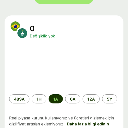
0
Değişiklik yok
Zaman
48SA
1H
1A
6A
12A
5Y
aralığı
Reel piyasa kurunu kullanıyoruz ve ücretleri gizlemek için
gizli fiyat artışları eklemiyoruz.
Daha fazla bilgi edinin