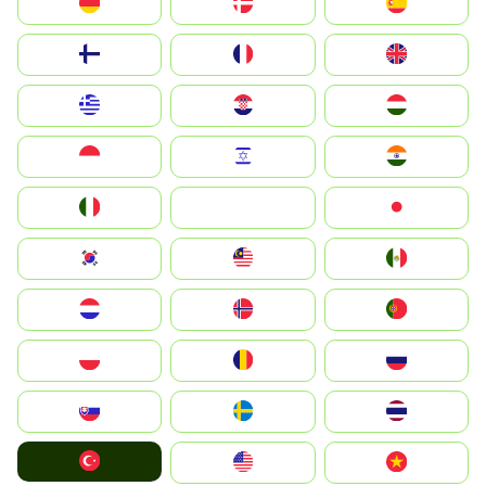
Deutschland
Denmark
España
Suomi
France
United Kingdom
Greece
Hrvatska
Magyarország
Indonesia
Israel
India
Italia
JA
Japan
South Korea
Malay
Mexico
Nederland
Norge
Portugal
Polska
România
Россия
Slovensko
Ruoŧŧa
ไทย
Türkiye
United States
Vietnam