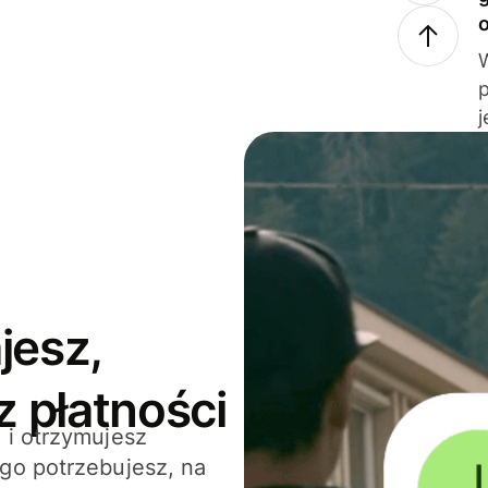
j
jesz,
z płatności
 i otrzymujesz
go potrzebujesz, na