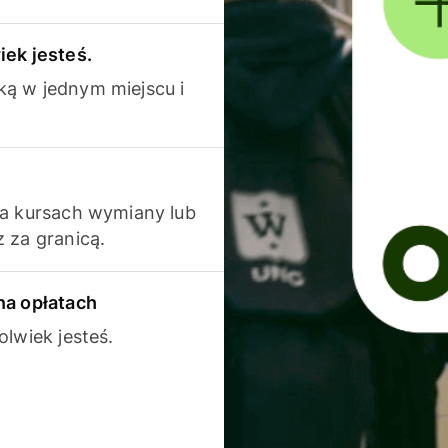
iek jesteś.
ką w jednym miejscu i
na kursach wymiany lub
 za granicą.
na opłatach
olwiek jesteś.