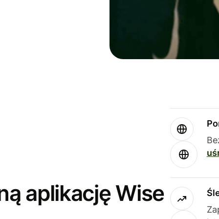
Po
Be
uś
ną aplikację Wise
Śl
Za