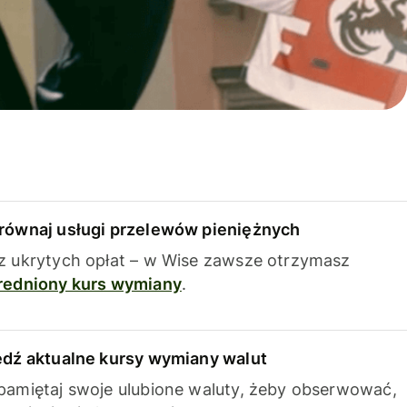
równaj usługi przelewów pieniężnych
z ukrytych opłat – w Wise zawsze otrzymasz
redniony kurs wymiany
.
edź aktualne kursy wymiany walut
pamiętaj swoje ulubione waluty, żeby obserwować,