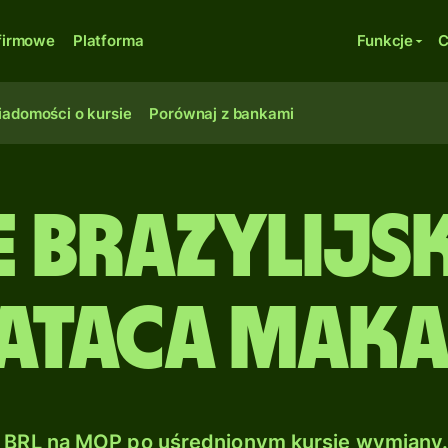
firmowe
Platforma
Funkcje
C
adomości o kursie
Porównaj z bankami
e brazylijsk
ataca Mak
BRL na MOP po uśrednionym kursie wymiany.