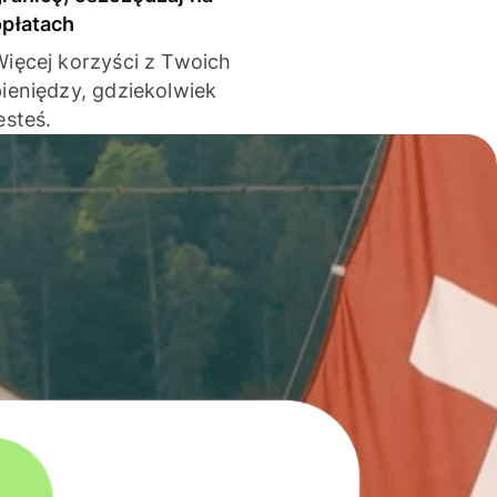
opłatach
Więcej korzyści z Twoich
pieniędzy, gdziekolwiek
esteś.