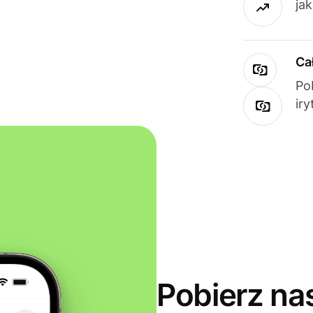
ja
Ca
Po
ir
Pobierz na