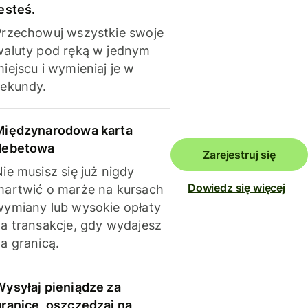
esteś.
Przechowuj wszystkie swoje
waluty pod ręką w jednym
iejscu i wymieniaj je w
sekundy.
Międzynarodowa karta
debetowa
Zarejestruj się
ie musisz się już nigdy
Dowiedz się więcej
martwić o marże na kursach
wymiany lub wysokie opłaty
za transakcje, gdy wydajesz
a granicą.
Wysyłaj pieniądze za
granicę, oszczędzaj na