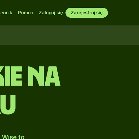
ennik
Pomoc
Zaloguj się
Zarejestruj się
ie na
au
 Wise to