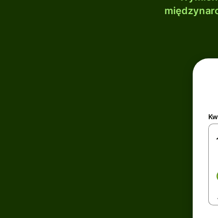
międzynaro
Kw