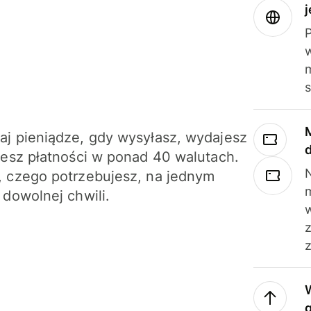
j
m
j pieniądze, gdy wysyłasz, wydajesz
jesz płatności w ponad 40 walutach.
N
 czego potrzebujesz, na jednym
 dowolnej chwili.
z