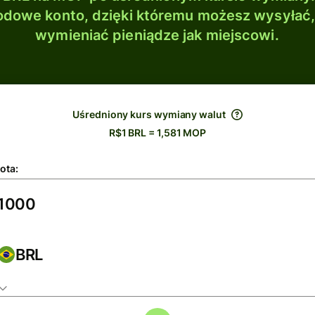
dowe konto, dzięki któremu możesz wysyłać
wymieniać pieniądze jak miejscowi.
Uśredniony kurs wymiany walut
R$1 BRL = 1,581 MOP
ota:
BRL