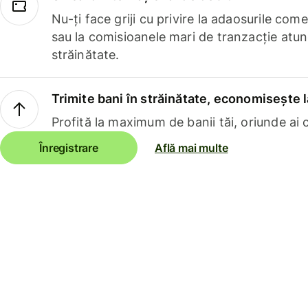
Nu-ți face griji cu privire la adaosurile com
sau la comisioanele mari de tranzacție atun
străinătate.
Trimite bani în străinătate, economisește l
Profită la maximum de banii tăi, oriunde ai c
Înregistrare
Află mai multe