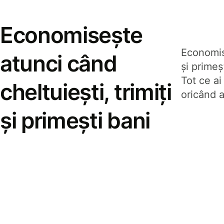
Economisește
Economise
atunci când
și prime
Tot ce ai
cheltuiești, trimiți
oricând a
și primești bani