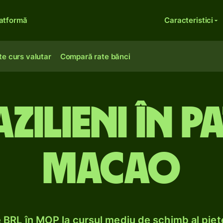
atformă
Caracteristici
te curs valutar
Compară rate bănci
azilieni în p
Macao
BRL în MOP la cursul mediu de schimb al pieț