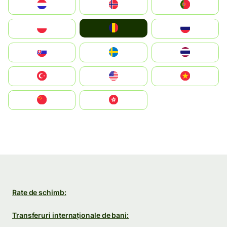
Nederland
Norge
Portugal
România
Polska
Россия
Slovensko
Ruoŧŧa
ไทย
Türkiye
United States
Vietnam
中国
中國香港特別行政區
Rate de schimb:
Transferuri internaționale de bani: