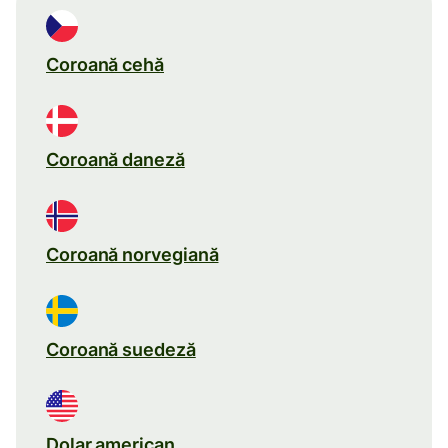
Coroană cehă
Coroană daneză
Coroană norvegiană
Coroană suedeză
Dolar american