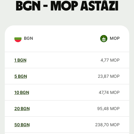
BGN - MOP astăzi
BGN
MOP
1
BGN
4,77
MOP
5
BGN
23,87
MOP
10
BGN
47,74
MOP
20
BGN
95,48
MOP
50
BGN
238,70
MOP