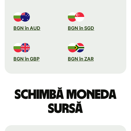
BGN în AUD
BGN în SGD
BGN în GBP
BGN în ZAR
Schimbă moneda
sursă