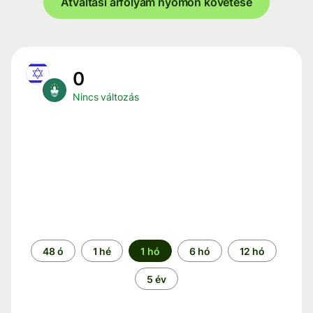
Átváltási árfolyam nyomon követése
0
Nincs változás
Időszak
48 ó
1 hé
1 hó
6 hó
12 hó
5 év