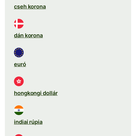
cseh korona
dán korona
euró
hongkongi dollár
indiai rúpia