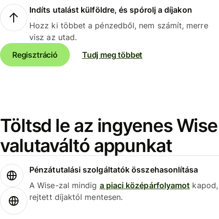
Indíts utalást külföldre, és spórolj a díjakon
Hozz ki többet a pénzedből, nem számít, merre
visz az utad.
Regisztráció
Tudj meg többet
Töltsd le az ingyenes Wise
valutaváltó appunkat
Pénzátutalási szolgáltatók összehasonlítása
A Wise-zal mindig
a piaci középárfolyamot
kapod,
rejtett díjaktól mentesen.