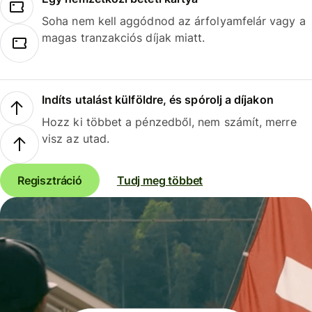
Soha nem kell aggódnod az árfolyamfelár vagy a
magas tranzakciós díjak miatt.
Indíts utalást külföldre, és spórolj a díjakon
Hozz ki többet a pénzedből, nem számít, merre
visz az utad.
Regisztráció
Tudj meg többet