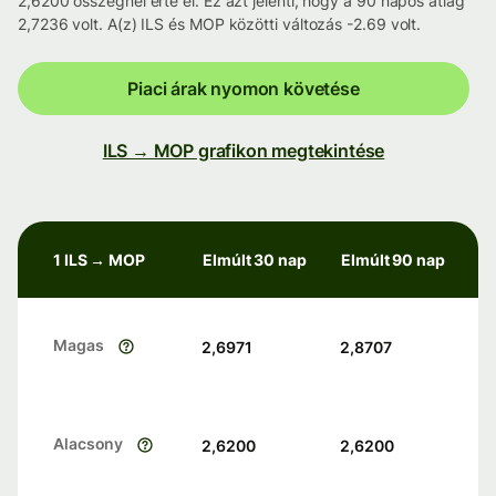
2,6200 összegnél érte el. Ez azt jelenti, hogy a 90 napos átlag
2,7236 volt. A(z) ILS és MOP közötti változás -2.69 volt.
Piaci árak nyomon követése
ILS → MOP grafikon megtekintése
1 ILS → MOP
Elmúlt 30 nap
Elmúlt 90 nap
Magas
2,6971
2,8707
Alacsony
2,6200
2,6200