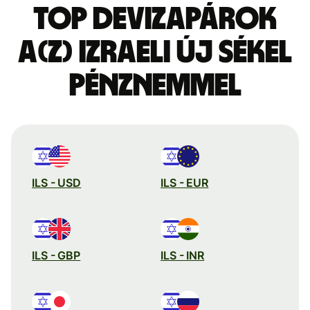
Top devizapárok
a(z) izraeli új sékel
pénznemmel
ILS - USD
ILS - EUR
ILS - GBP
ILS - INR