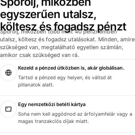
Spórolj, miközben
egyszerűen utalsz,
költesz és fogadsz pénzt
Spórolj, miközben több mint 40 pénznemben
utalsz, költesz és fogadsz utalásokat. Minden, amire
szükséged van, megtalálható egyetlen számlán,
amikor csak szükséged van rá.
Kezeld a pénzed útközben is, akár globálisan.
Tartsd a pénzed egy helyen, és váltsd át
pillanatok alatt.
Egy nemzetközi betéti kártya
Soha nem kell aggódnod az árfolyamfelár vagy a
magas tranzakciós díjak miatt.