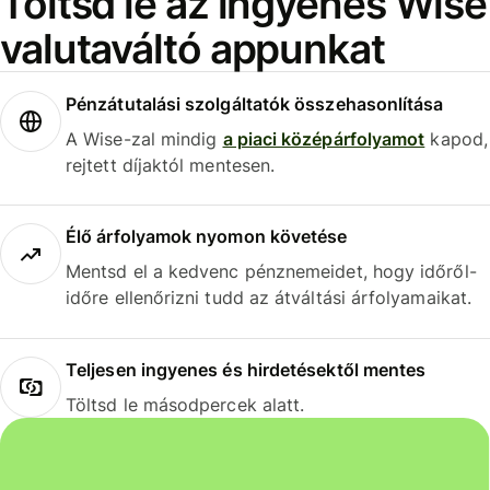
Töltsd le az ingyenes Wise
valutaváltó appunkat
Pénzátutalási szolgáltatók összehasonlítása
A Wise-zal mindig
a piaci középárfolyamot
kapod,
rejtett díjaktól mentesen.
Élő árfolyamok nyomon követése
Mentsd el a kedvenc pénznemeidet, hogy időről-
időre ellenőrizni tudd az átváltási árfolyamaikat.
Teljesen ingyenes és hirdetésektől mentes
Töltsd le másodpercek alatt.