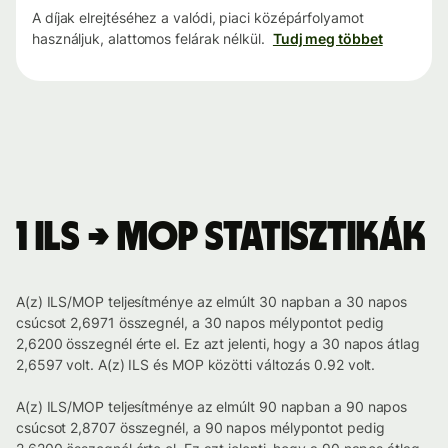
A díjak elrejtéséhez a valódi, piaci középárfolyamot
használjuk, alattomos felárak nélkül.
Tudj meg többet
1 ILS → MOP statisztikák
A(z) ILS/MOP teljesítménye az elmúlt 30 napban a 30 napos
csúcsot 2,6971 összegnél, a 30 napos mélypontot pedig
2,6200 összegnél érte el. Ez azt jelenti, hogy a 30 napos átlag
2,6597 volt. A(z) ILS és MOP közötti változás 0.92 volt.
A(z) ILS/MOP teljesítménye az elmúlt 90 napban a 90 napos
csúcsot 2,8707 összegnél, a 90 napos mélypontot pedig