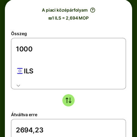
A piaci középárfolyam
₪1 ILS = 2,694 MOP
Összeg
ILS
Átváltva erre