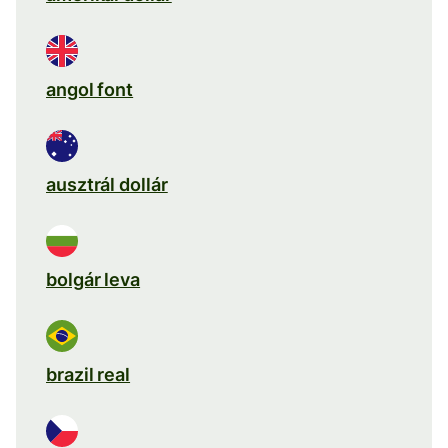
angol font
ausztrál dollár
bolgár leva
brazil real