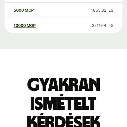
5000
MOP
1855,82
ILS
10000
MOP
3711,64
ILS
Gyakran
ismételt
kérdések