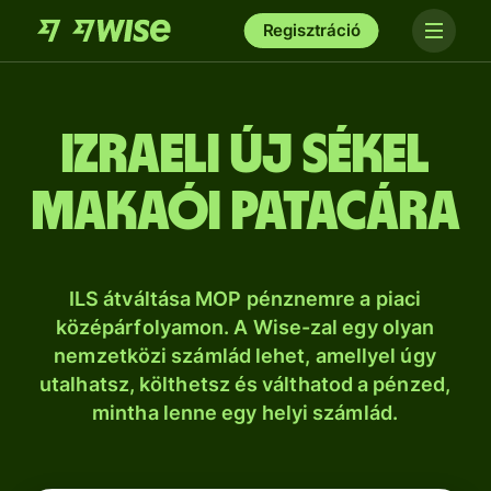
Regisztráció
izraeli új sékel
makaói patacára
ILS átváltása MOP pénznemre a piaci
középárfolyamon. A Wise-zal egy olyan
nemzetközi számlád lehet, amellyel úgy
utalhatsz, költhetsz és válthatod a pénzed,
mintha lenne egy helyi számlád.