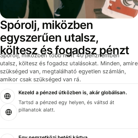
Spórolj, miközben
egyszerűen utalsz,
költesz és fogadsz pénzt
Spórolj, miközben több mint 40 pénznemben
utalsz, költesz és fogadsz utalásokat. Minden, amire
szükséged van, megtalálható egyetlen számlán,
amikor csak szükséged van rá.
Kezeld a pénzed útközben is, akár globálisan.
Tartsd a pénzed egy helyen, és váltsd át
pillanatok alatt.
Egy nemzetközi betéti kártya