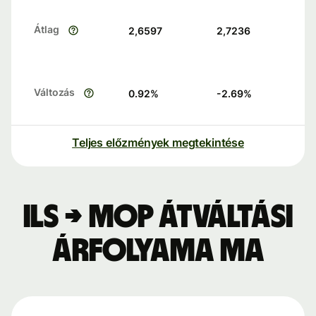
Átlag
2,6597
2,7236
Változás
0.92
%
-2.69
%
Teljes előzmények megtekintése
ILS → MOP átváltási
árfolyama ma