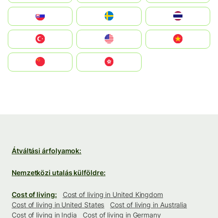
Slovensko
Ruoŧŧa
ไทย
Türkiye
United States
Vietnam
中国
中國香港特別行政區
Átváltási árfolyamok:
Nemzetközi utalás külföldre:
Cost of living:
Cost of living in United Kingdom
Cost of living in United States
Cost of living in Australia
Cost of living in India
Cost of living in Germany