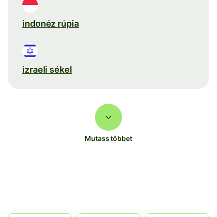
indonéz rúpia
izraeli sékel
Mutass többet