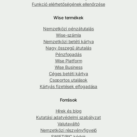
Funkció elérhetőségének ellenőrzése
Wise termékek
Nemzetközi pénzátutalás
Wise-számla
Nemzetközi betéti kártya
Nagy összegű átutalás
Pénzfogadás
Wise Platform
Wise Business
Céges betéti kártya
Csoportos utalások
Kártyás fizetések elfogadása
Források
Hírek és blog
Kutatási adatvédelmi szabályzat
Valutaváltó
Nemzetközi részvényfigyelő
SWIFT/BIC kódok