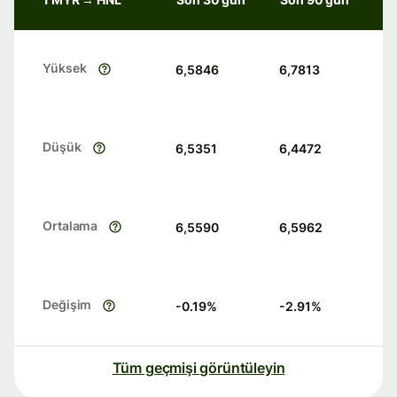
Yüksek
6,5846
6,7813
Düşük
6,5351
6,4472
Ortalama
6,5590
6,5962
Değişim
-0.19
%
-2.91
%
Tüm geçmişi görüntüleyin