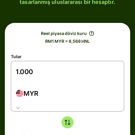
tasarlanmış uluslararası bir hesaptır.
Reel piyasa döviz kuru
RM1 MYR = 6,568 HNL
Tutar
MYR