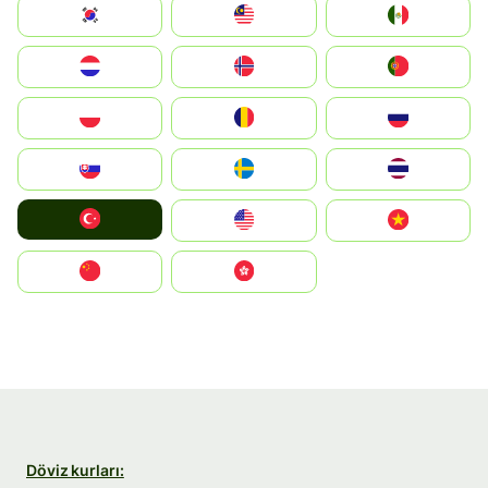
South Korea
Malay
Mexico
Nederland
Norge
Portugal
Polska
România
Россия
Slovensko
Ruoŧŧa
ไทย
Türkiye
United States
Vietnam
中国
中國香港特別行政區
Döviz kurları: