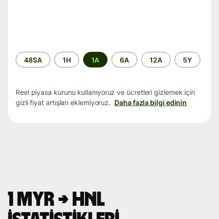
Zaman
48SA
1H
1A
6A
12A
5Y
aralığı
Reel piyasa kurunu kullanıyoruz ve ücretleri gizlemek için
gizli fiyat artışları eklemiyoruz.
Daha fazla bilgi edinin
1 MYR → HNL