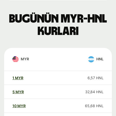
Bugünün MYR-HNL
kurları
MYR
HNL
1
MYR
6,57
HNL
5
MYR
32,84
HNL
10
MYR
65,68
HNL