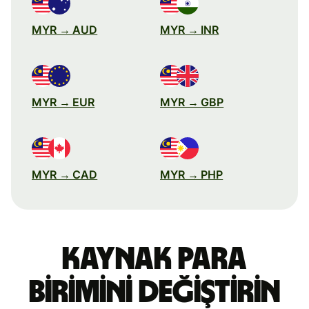
MYR → AUD
MYR → INR
MYR → EUR
MYR → GBP
MYR → CAD
MYR → PHP
Kaynak para
birimini değiştirin