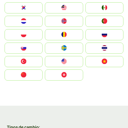
South Korea
Malay
Mexico
Nederland
Norge
Portugal
Polska
România
Россия
Slovensko
Ruoŧŧa
ไทย
Türkiye
United States
Vietnam
中国
中國香港特別行政區
Tipos de cambio: