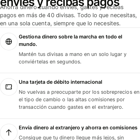
envíes y recibas pagos
Ahorra dinero cuando envíes, gastes y recibas
pagos en más de 40 divisas. Todo lo que necesitas,
en una sola cuenta, siempre que lo necesites.
Gestiona dinero sobre la marcha en todo el
mundo.
Mantén tus divisas a mano en un solo lugar y
conviértelas en segundos.
Una tarjeta de débito internacional
No vuelvas a preocuparte por los sobreprecios en
el tipo de cambio o las altas comisiones por
transacción cuando gastes en el extranjero.
Envía dinero al extranjero y ahorra en comisiones
Consigue que tu dinero llegue más lejos, sin