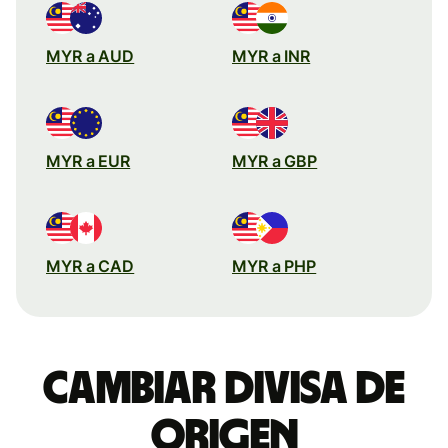
MYR a AUD
MYR a INR
MYR a EUR
MYR a GBP
MYR a CAD
MYR a PHP
Cambiar divisa de
origen