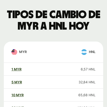
Tipos de cambio de
MYR a HNL hoy
MYR
HNL
1
MYR
6,57
HNL
5
MYR
32,84
HNL
10
MYR
65,68
HNL