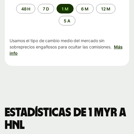
Periodo
48 H
7 D
1 M
6 M
12 M
de
tiempo
5 A
Usamos el tipo de cambio medio del mercado sin
sobreprecios engañosos para ocultar las comisiones.
Más
info
Estadísticas de 1 MYR a
HNL