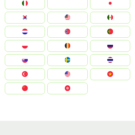
Italia
JA
Japan
South Korea
Malay
Mexico
Nederland
Norge
Portugal
Polska
România
Россия
Slovensko
Ruoŧŧa
ไทย
Türkiye
United States
Vietnam
中国
中國香港特別行政區