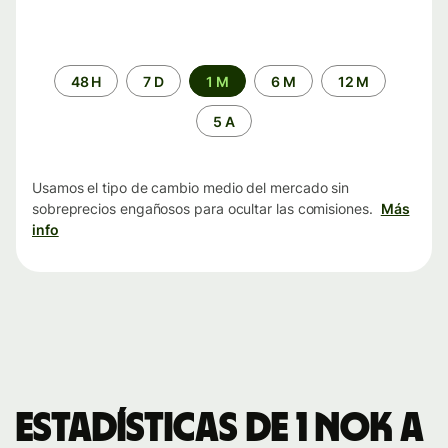
Periodo
48 H
7 D
1 M
6 M
12 M
de
tiempo
5 A
Usamos el tipo de cambio medio del mercado sin
sobreprecios engañosos para ocultar las comisiones.
Más
info
Estadísticas de 1 NOK a