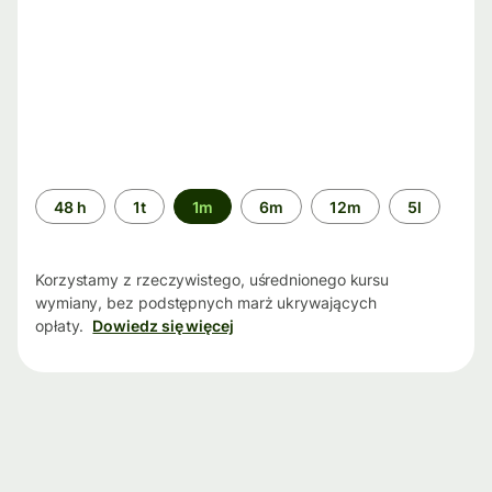
Przedział
48 h
1t
1m
6m
12m
5l
czasu
Korzystamy z rzeczywistego, uśrednionego kursu
wymiany, bez podstępnych marż ukrywających
opłaty.
Dowiedz się więcej