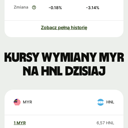
Zmiana
-0.18
%
-3.14
%
Zobacz pełną historię
Kursy wymiany MYR
na HNL dzisiaj
MYR
HNL
1
MYR
6,57
HNL