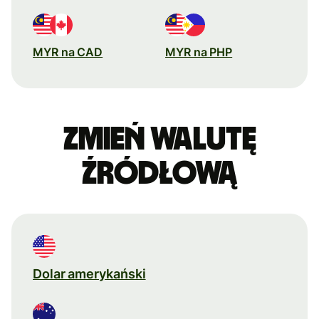
MYR na CAD
MYR na PHP
Zmień walutę
źródłową
Dolar amerykański