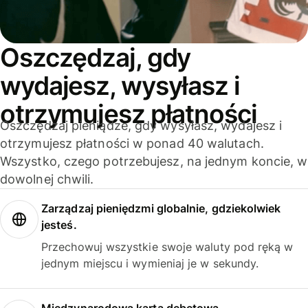
Oszczędzaj, gdy
wydajesz, wysyłasz i
otrzymujesz płatności
Oszczędzaj pieniądze, gdy wysyłasz, wydajesz i
otrzymujesz płatności w ponad 40 walutach.
Wszystko, czego potrzebujesz, na jednym koncie, w
dowolnej chwili.
Zarządzaj pieniędzmi globalnie, gdziekolwiek
jesteś.
Przechowuj wszystkie swoje waluty pod ręką w
jednym miejscu i wymieniaj je w sekundy.