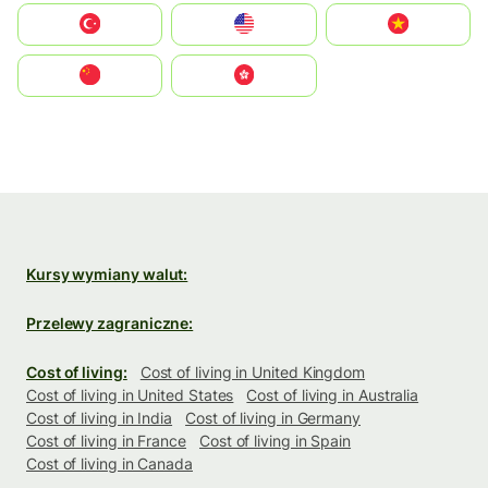
Türkiye
United States
Vietnam
中国
中國香港特別行政區
Kursy wymiany walut:
Przelewy zagraniczne:
Cost of living:
Cost of living in United Kingdom
Cost of living in United States
Cost of living in Australia
Cost of living in India
Cost of living in Germany
Cost of living in France
Cost of living in Spain
Cost of living in Canada