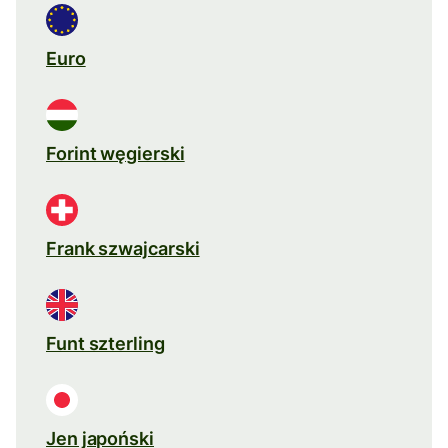
Euro
Forint węgierski
Frank szwajcarski
Funt szterling
Jen japoński