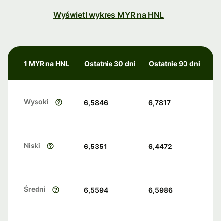
Wyświetl wykres MYR na HNL
1 MYR na HNL
Ostatnie 30 dni
Ostatnie 90 dni
Wysoki
6,5846
6,7817
Niski
6,5351
6,4472
Średni
6,5594
6,5986