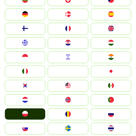
България
Switzerland
Czechia
Deutschland
Denmark
España
Suomi
France
United Kingdom
Greece
Hrvatska
Magyarország
Indonesia
Israel
India
Italia
JA
Japan
South Korea
Malay
Mexico
Nederland
Norge
Portugal
Polska
România
Россия
Slovensko
Ruoŧŧa
ไทย