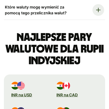
Które waluty mogę wymienić za
pomocą tego przelicznika walut?
Najlepsze pary
walutowe dla rupii
indyjskiej
INR na USD
INR na CAD