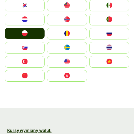
South Korea
Malay
Mexico
Nederland
Norge
Portugal
Polska
România
Россия
Slovensko
Ruoŧŧa
ไทย
Türkiye
United States
Vietnam
中国
中國香港特別行政區
Kursy wymiany walut: