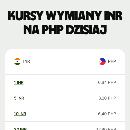
Kursy wymiany INR
na PHP dzisiaj
INR
PHP
1
INR
0,64
PHP
5
INR
3,20
PHP
10
INR
6,40
PHP
20
INR
12,80
PHP