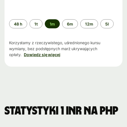
Przedział
48 h
1t
1m
6m
12m
5l
czasu
Korzystamy z rzeczywistego, uśrednionego kursu
wymiany, bez podstępnych marż ukrywających
opłaty.
Dowiedz się więcej
Statystyki 1 INR na PHP