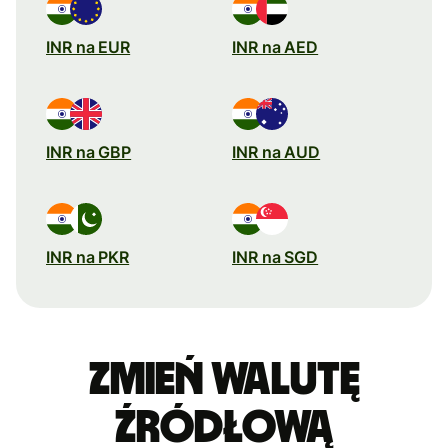
INR na EUR
INR na AED
INR na GBP
INR na AUD
INR na PKR
INR na SGD
Zmień walutę
źródłową