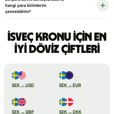
hangi para birimlerini
çevirebilirim?
İsveç kronu için en
iyi döviz çiftleri
SEK → USD
SEK → EUR
SEK → GBP
SEK → DKK