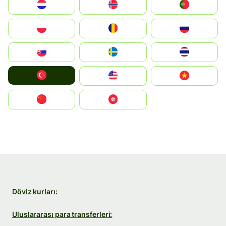
Nederland
Norge
Portugal
Polska
România
Россия
Slovensko
Ruoŧŧa
ไทย
Türkiye
United States
Vietnam
中国
中國香港特別行政區
Döviz kurları:
Uluslararası para transferleri: