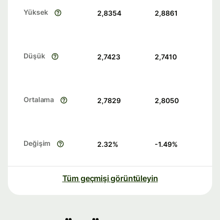
Yüksek
2,8354
2,8861
Düşük
2,7423
2,7410
Ortalama
2,7829
2,8050
Değişim
2.32
%
-1.49
%
Tüm geçmişi görüntüleyin