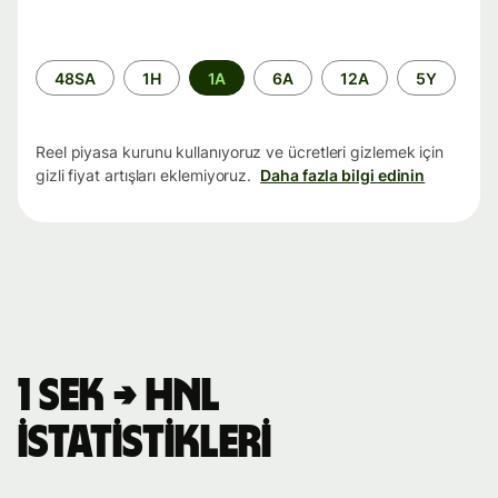
Zaman
48SA
1H
1A
6A
12A
5Y
aralığı
Reel piyasa kurunu kullanıyoruz ve ücretleri gizlemek için
gizli fiyat artışları eklemiyoruz.
Daha fazla bilgi edinin
1 SEK → HNL
istatistikleri