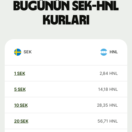
Bugünün SEK-HNL
kurları
SEK
HNL
1
SEK
2,84
HNL
5
SEK
14,18
HNL
10
SEK
28,35
HNL
20
SEK
56,71
HNL