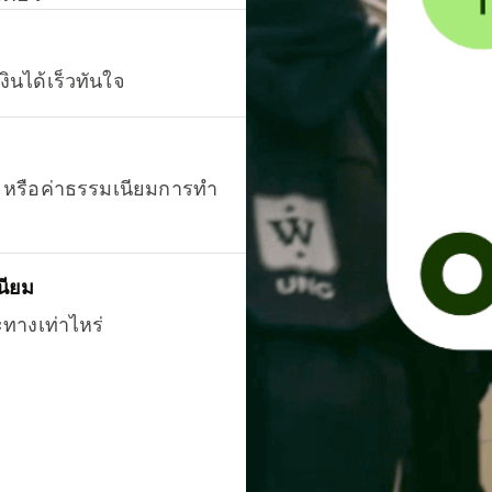
งินได้เร็วทันใจ
ยน หรือค่าธรรมเนียมการทำ
นียม
ะทางเท่าไหร่