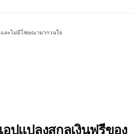
หมดและไม่มีโฆษณามากวนใจ
อปแปลงสกุลเงินฟรีของ