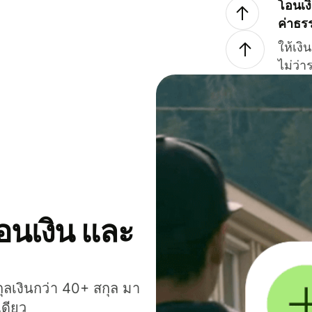
โอนเง
ค่าธร
ให้เง
ไม่ว่
โอนเงิน และ
กุลเงินกว่า 40+ สกุล มา
เดียว