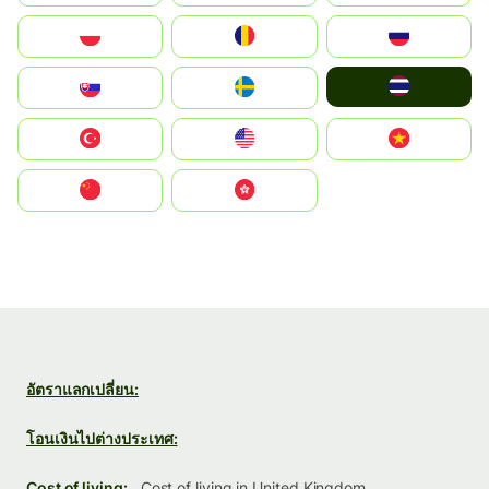
Polska
România
Россия
ไทย
Slovensko
Ruoŧŧa
Türkiye
United States
Vietnam
中国
中國香港特別行政區
อัตราแลกเปลี่ยน:
โอนเงินไปต่างประเทศ:
Cost of living:
Cost of living in United Kingdom