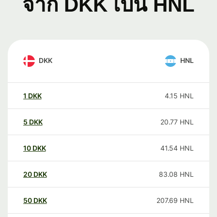
จาก DKK เป็น HNL
DKK
HNL
1
DKK
4.15
HNL
5
DKK
20.77
HNL
10
DKK
41.54
HNL
20
DKK
83.08
HNL
50
DKK
207.69
HNL