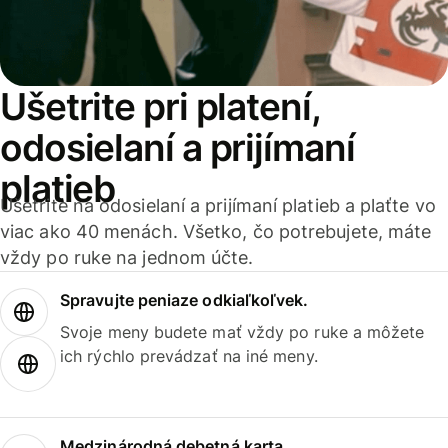
Ušetrite pri platení,
odosielaní a prijímaní
platieb
Ušetrite na odosielaní a prijímaní platieb a plaťte vo
viac ako 40 menách. Všetko, čo potrebujete, máte
vždy po ruke na jednom účte.
Spravujte peniaze odkiaľkoľvek.
Svoje meny budete mať vždy po ruke a môžete
ich rýchlo prevádzať na iné meny.
Medzinárodná debetná karta