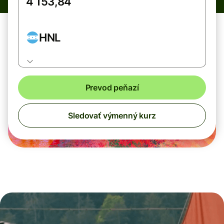
HNL
Prevod peňazí
Sledovať výmenný kurz