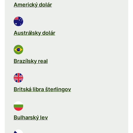
Americký dolár
Austrálsky dolár
Brazílsky real
Britská libra šterlingov
Bulharský lev