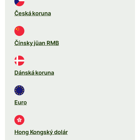
Česká koruna
Čínsky jüan RMB
Dánská koruna
Euro
Hong Kongský dolár