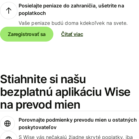
Posielajte peniaze do zahraničia, ušetrite na
poplatkoch
Vaše peniaze budú doma kdekoľvek na svete.
Zaregistrovať sa
Čítať viac
Stiahnite si našu
bezplatnú aplikáciu Wise
na prevod mien
Porovnajte podmienky prevodu mien u ostatných
poskytovateľov
S Wise vás nečakajú žiadne skryté poplatky, iba