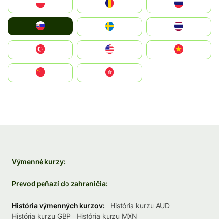
Polska
România
Россия
Slovensko
Ruoŧŧa
ไทย
Türkiye
United States
Vietnam
中国
中國香港特別行政區
Výmenné kurzy:
Prevod peňazí do zahraničia:
História výmenných kurzov:
História kurzu AUD
História kurzu GBP
História kurzu MXN