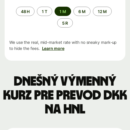
Time
48 H
1 T
1 M
6 M
12 M
period
5 R
We use the real, mid-market rate with no sneaky mark-up
to hide the fees.
Learn more
Dnešný výmenný
kurz pre prevod DKK
na HNL