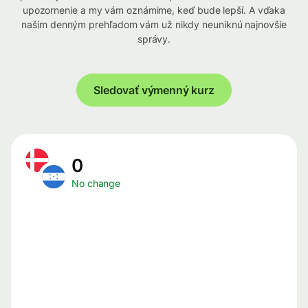
upozornenie a my vám oznámime, keď bude lepší. A vďaka
našim denným prehľadom vám už nikdy neuniknú najnovšie
správy.
Sledovať výmenný kurz
0
No change