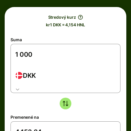
Stredový kurz
kr1 DKK = 4,154 HNL
Suma
DKK
Premenené na