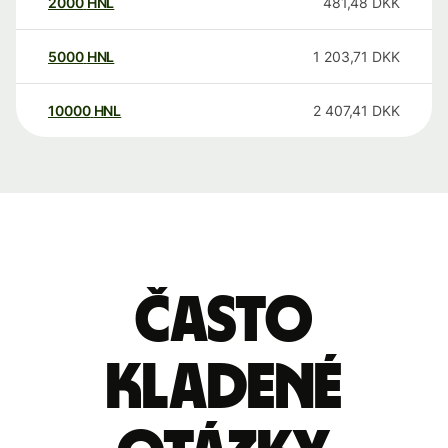
2000
HNL
481,48
DKK
5000
HNL
1 203,71
DKK
10000
HNL
2 407,41
DKK
Často
kladené