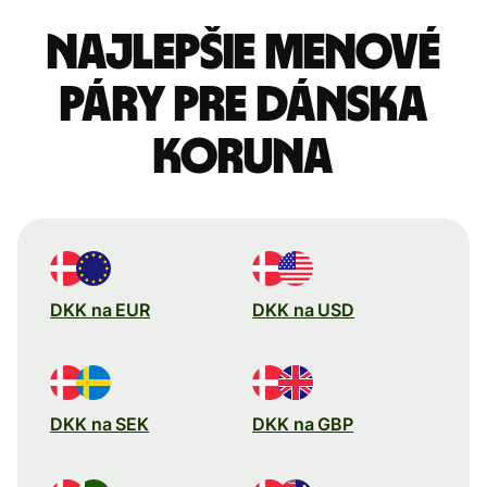
Najlepšie menové
páry pre Dánska
koruna
DKK na EUR
DKK na USD
DKK na SEK
DKK na GBP