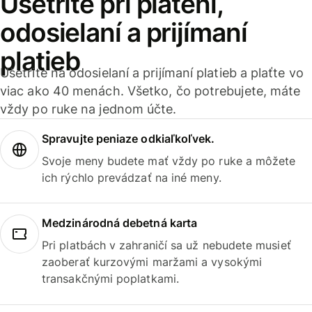
Ušetrite pri platení,
odosielaní a prijímaní
platieb
Ušetrite na odosielaní a prijímaní platieb a plaťte vo
viac ako 40 menách. Všetko, čo potrebujete, máte
vždy po ruke na jednom účte.
Spravujte peniaze odkiaľkoľvek.
Svoje meny budete mať vždy po ruke a môžete
ich rýchlo prevádzať na iné meny.
Medzinárodná debetná karta
Pri platbách v zahraničí sa už nebudete musieť
zaoberať kurzovými maržami a vysokými
transakčnými poplatkami.