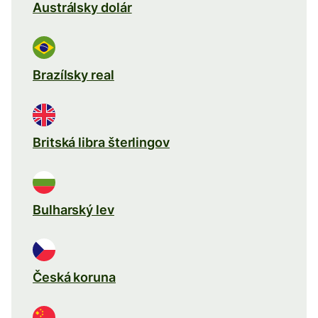
Austrálsky dolár
Brazílsky real
Britská libra šterlingov
Bulharský lev
Česká koruna