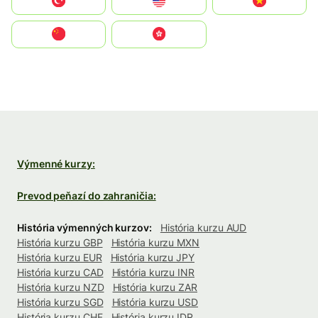
Türkiye
United States
Vietnam
中国
中國香港特別行政區
Výmenné kurzy:
Prevod peňazí do zahraničia:
História výmenných kurzov:
História kurzu AUD
História kurzu GBP
História kurzu MXN
História kurzu EUR
História kurzu JPY
História kurzu CAD
História kurzu INR
História kurzu NZD
História kurzu ZAR
História kurzu SGD
História kurzu USD
História kurzu CHF
História kurzu IDR