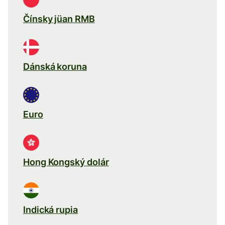
Čínsky jüan RMB
Dánská koruna
Euro
Hong Kongský dolár
Indická rupia