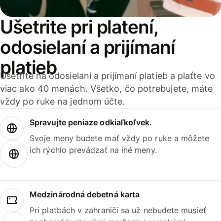
Ušetrite pri platení,
odosielaní a prijímaní
platieb
Ušetrite na odosielaní a prijímaní platieb a plaťte vo
viac ako 40 menách. Všetko, čo potrebujete, máte
vždy po ruke na jednom účte.
Spravujte peniaze odkiaľkoľvek.
Svoje meny budete mať vždy po ruke a môžete
ich rýchlo prevádzať na iné meny.
Medzinárodná debetná karta
Pri platbách v zahraničí sa už nebudete musieť