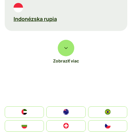
Indonézska rupia
Zobraziť viac
الإمارات العربية المتحدة
Australia
Brazil
България
Switzerland
Czechia