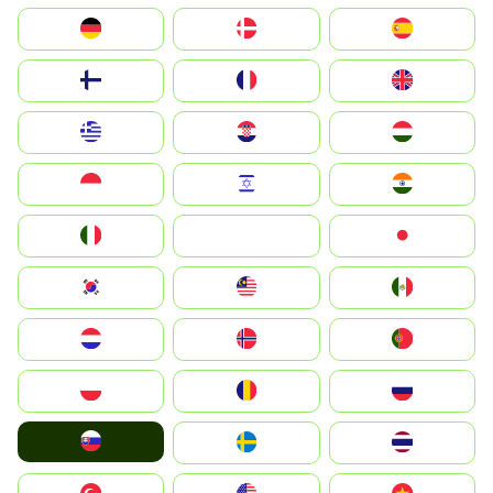
Deutschland
Denmark
España
Suomi
France
United Kingdom
Greece
Hrvatska
Magyarország
Indonesia
Israel
India
Italia
JA
Japan
South Korea
Malay
Mexico
Nederland
Norge
Portugal
Polska
România
Россия
Slovensko
Ruoŧŧa
ไทย