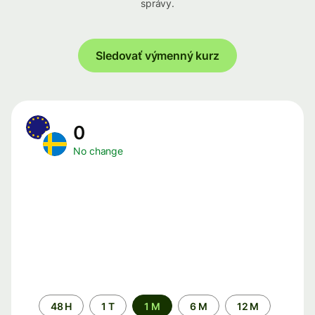
správy.
Sledovať výmenný kurz
0
No change
Time
48 H
1 T
1 M
6 M
12 M
period