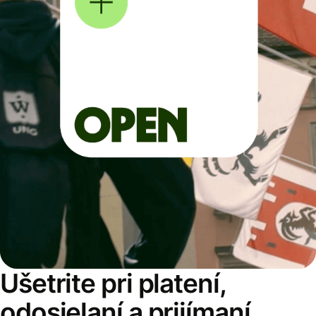
Ušetrite pri platení,
odosielaní a prijímaní