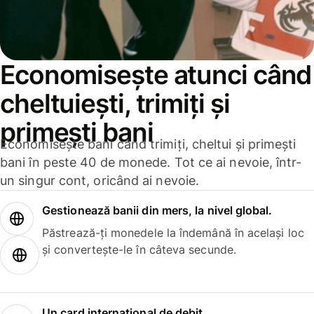
Economisește atunci când
cheltuiești, trimiți și
primești bani
Economisește bani când trimiți, cheltui și primești
bani în peste 40 de monede. Tot ce ai nevoie, într-
un singur cont, oricând ai nevoie.
Gestionează banii din mers, la nivel global.
Păstrează-ți monedele la îndemână în același loc
și convertește-le în câteva secunde.
Un card internațional de debit