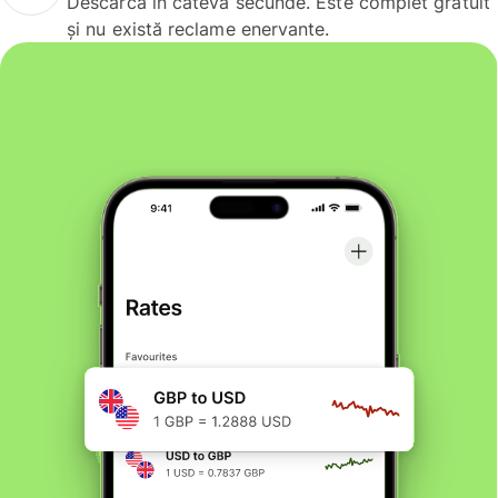
Descarcă în câteva secunde. Este complet gratuit
și nu există reclame enervante.