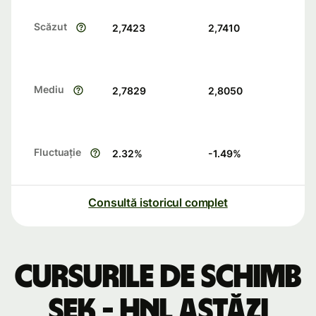
Scăzut
2,7423
2,7410
Mediu
2,7829
2,8050
Fluctuație
2.32
%
-1.49
%
Consultă istoricul complet
Cursurile de schimb
SEK - HNL astăzi