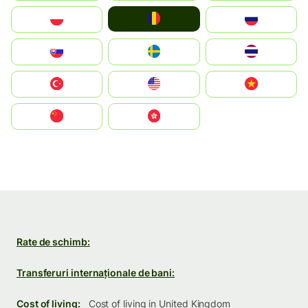
România
Polska
Россия
Slovensko
Ruoŧŧa
ไทย
Türkiye
United States
Vietnam
中国
中國香港特別行政區
Rate de schimb:
Transferuri internaționale de bani:
Cost of living:
Cost of living in United Kingdom