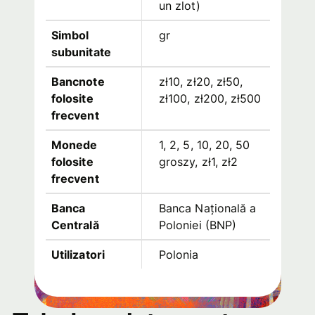
un zlot)
Simbol
gr
subunitate
Bancnote
zł10, zł20, zł50,
folosite
zł100, zł200, zł500
frecvent
Monede
1, 2, 5, 10, 20, 50
folosite
groszy, zł1, zł2
frecvent
Banca
Banca Națională a
Centrală
Poloniei (BNP)
Utilizatori
Polonia