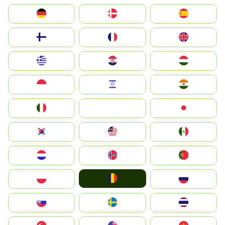
Deutschland
Denmark
España
Suomi
France
United Kingdom
Greece
Hrvatska
Magyarország
Indonesia
Israel
India
Italia
JA
Japan
South Korea
Malay
Mexico
Nederland
Norge
Portugal
România
Polska
Россия
Slovensko
Ruoŧŧa
ไทย