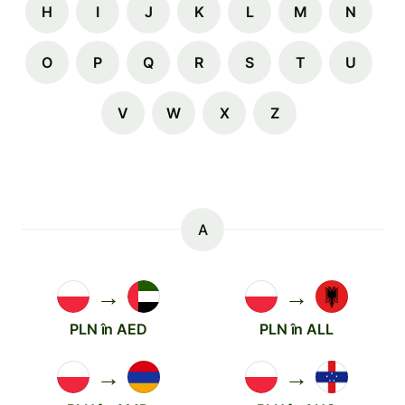
H
I
J
K
L
M
N
O
P
Q
R
S
T
U
V
W
X
Z
A
→
→
PLN în AED
PLN în ALL
→
→