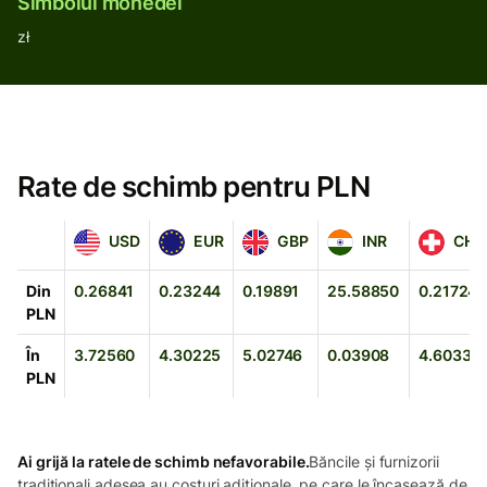
Simbolul monedei
zł
Rate de schimb pentru PLN
USD
EUR
GBP
INR
CHF
USD
EUR
GBP
INR
CHF
Din
0.26841
0.23244
0.19891
25.58850
0.21724
PLN
În
3.72560
4.30225
5.02746
0.03908
4.60331
PLN
Ai grijă la ratele de schimb nefavorabile.
Băncile și furnizorii
tradiționali adesea au costuri adiționale, pe care le încasează de