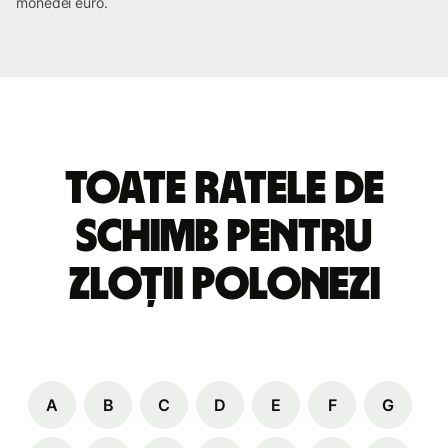
monedei euro.
Toate ratele de
schimb pentru
zloții polonezi
A
B
C
D
E
F
G