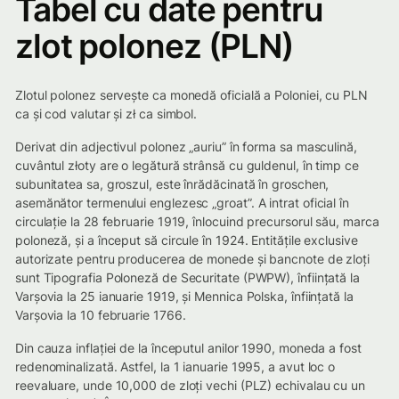
Tabel cu date pentru
zlot polonez (PLN)
Zlotul polonez servește ca monedă oficială a Poloniei, cu PLN
ca și cod valutar și zł ca simbol.
Derivat din adjectivul polonez „auriu” în forma sa masculină,
cuvântul złoty are o legătură strânsă cu guldenul, în timp ce
subunitatea sa, groszul, este înrădăcinată în groschen,
asemănător termenului englezesc „groat”. A intrat oficial în
circulație la 28 februarie 1919, înlocuind precursorul său, marca
poloneză, și a început să circule în 1924. Entitățile exclusive
autorizate pentru producerea de monede și bancnote de zloți
sunt Tipografia Poloneză de Securitate (PWPW), înființată la
Varșovia la 25 ianuarie 1919, și Mennica Polska, înființată la
Varșovia la 10 februarie 1766.
Din cauza inflației de la începutul anilor 1990, moneda a fost
redenominalizată. Astfel, la 1 ianuarie 1995, a avut loc o
reevaluare, unde 10,000 de zloți vechi (PLZ) echivalau cu un