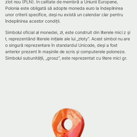
zlot nou (PLN). În calitate de membră a Uniunii Europene,
Polonia este obligată să adopte moneda euro la îndeplinirea
unor criterii specifice, deși nu există un calendar clar pentru
îndeplinirea acestor condiții.
Simbolul oficial al monedei, zł, este construit din literele mici z și
ł, reprezentând literele inițiale ale lui „złoty”. Acest simbol nu are
o singură reprezentare în standardul Unicode, deși a fost
anterior prezent în mașinile de scris și computerele poloneze.
Simbolul subunității, „grosz”, este reprezentat cu litere mici gr.