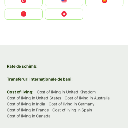
Türkiye
United States
Vietnam
中国
中國香港特別行政區
Rate de schimb:
Transferuri internaționale de bani:
Cost of living:
Cost of living in United Kingdom
Cost of living in United States
Cost of living in Australia
Cost of living in India
Cost of living in Germany
Cost of living in France
Cost of living in Spain
Cost of living in Canada