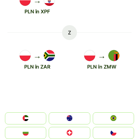
→
PLN în XPF
Z
→
→
PLN în ZAR
PLN în ZMW
الإمارات العربية المتحدة
Australia
Brazil
България
Switzerland
Czechia