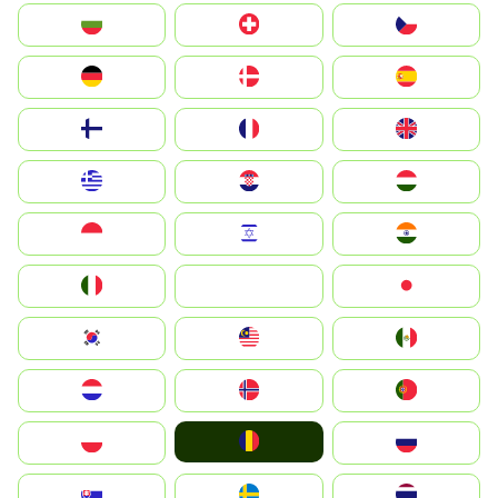
България
Switzerland
Czechia
Deutschland
Denmark
España
Suomi
France
United Kingdom
Greece
Hrvatska
Magyarország
Indonesia
Israel
India
Italia
JA
Japan
South Korea
Malay
Mexico
Nederland
Norge
Portugal
România
Polska
Россия
Slovensko
Ruoŧŧa
ไทย