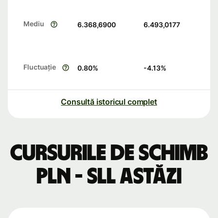
Mediu
6.368,6900
6.493,0177
Fluctuație
0.80
%
-4.13
%
Consultă istoricul complet
Cursurile de schimb
PLN - SLL astăzi