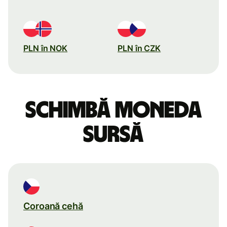
PLN în NOK
PLN în CZK
Schimbă moneda
sursă
Coroană cehă