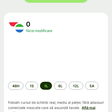
0
Nicio modificare
Perioada
48H
1S
1L
6L
12L
5A
Folosim cursul de schimb real, mediu al pieței, fără adaosuri
comerciale mascate care să ascundă taxele.
Află mai