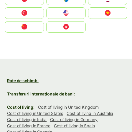
Türkiye
United States
Vietnam
中国
中國香港特別行政區
Rate de schimb:
Transferuri internaționale de bani:
Cost of living:
Cost of living in United Kingdom
Cost of living in United States
Cost of living in Australia
Cost of living in India
Cost of living in Germany
Cost of living in France
Cost of living in Spain
Cost of living in Canada