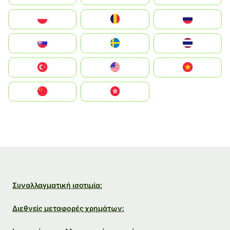
Polska
România
Россия
Slovensko
Ruoŧŧa
ไทย
Türkiye
United States
Vietnam
中国
中國香港特別行政區
Συναλλαγματική ισοτιμία:
Διεθνείς μεταφορές χρημάτων: