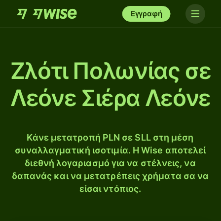
Εγγραφή
Ζλότι Πολωνίας σε
Λεόνε Σιέρα Λεόνε
Κάνε μετατροπή PLN σε SLL στη μέση
συναλλαγματική ισοτιμία. Η Wise αποτελεί
διεθνή λογαριασμό για να στέλνεις, να
δαπανάς και να μετατρέπεις χρήματα σα να
είσαι ντόπιος.