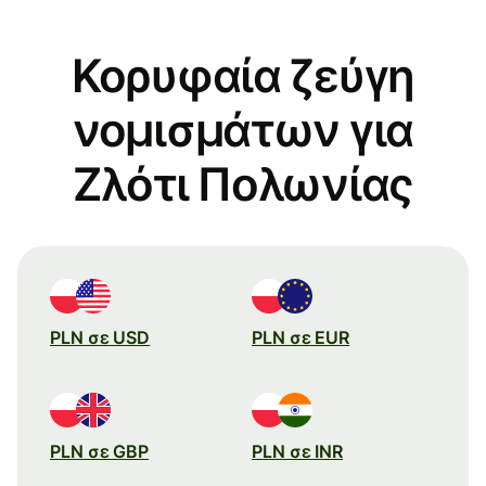
Κορυφαία ζεύγη
νομισμάτων για
Ζλότι Πολωνίας
PLN σε USD
PLN σε EUR
PLN σε GBP
PLN σε INR