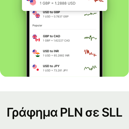
Γράφημα PLN σε SLL