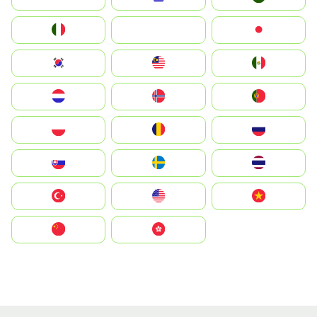
Italia
JA
Japan
South Korea
Malay
Mexico
Nederland
Norge
Portugal
Polska
România
Россия
Slovensko
Ruoŧŧa
ไทย
Türkiye
United States
Vietnam
中国
中國香港特別行政區