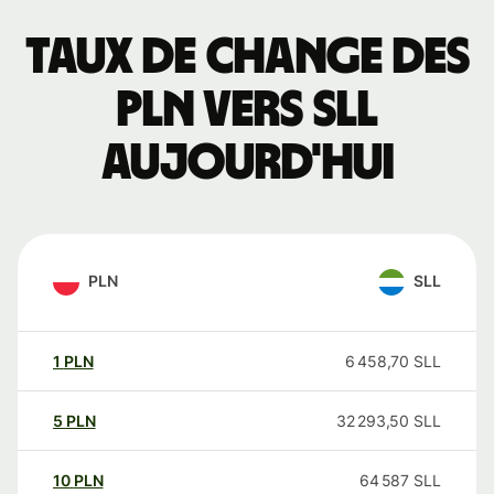
Taux de change des
PLN vers SLL
aujourd'hui
PLN
SLL
1
PLN
6 458,70
SLL
5
PLN
32 293,50
SLL
10
PLN
64 587
SLL