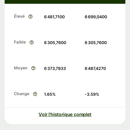
Élevé
6 481,7100
6 699,0400
Faible
6 305,7600
6 305,7600
Moyen
6 373,7933
6 487,4270
Change
1.65
%
-3.59
%
Voir l'historique complet