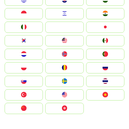
Greece
Hrvatska
Magyarország
Indonesia
Israel
India
Italia
JA
Japan
South Korea
Malay
Mexico
Nederland
Norge
Portugal
Polska
România
Россия
Slovensko
Ruoŧŧa
ไทย
Türkiye
United States
Vietnam
中国
中國香港特別行政區