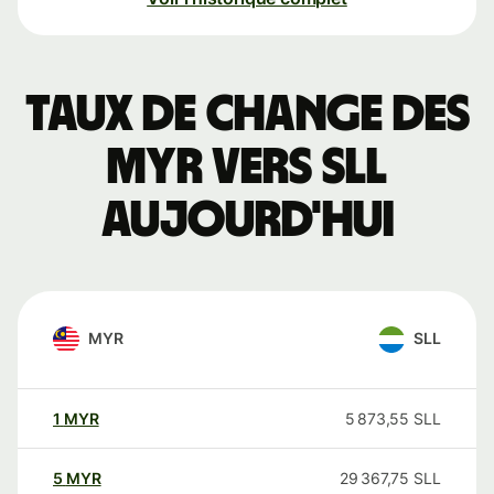
Taux de change des
MYR vers SLL
aujourd'hui
MYR
SLL
1
MYR
5 873,55
SLL
5
MYR
29 367,75
SLL