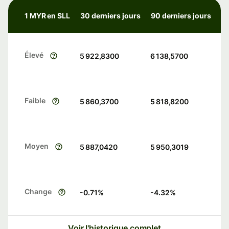
1 MYR en SLL
30 derniers jours
90 derniers jours
Élevé
5 922,8300
6 138,5700
Faible
5 860,3700
5 818,8200
Moyen
5 887,0420
5 950,3019
Change
-0.71
%
-4.32
%
Voir l'historique complet