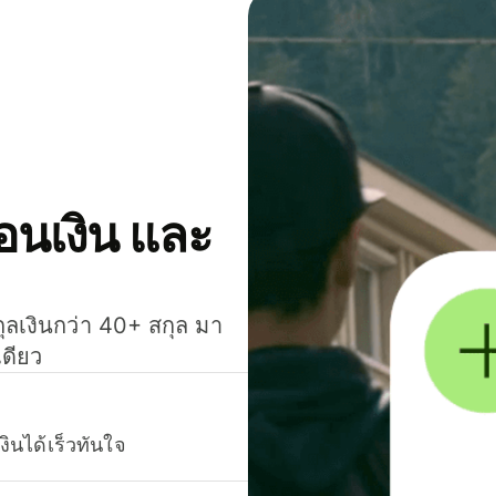
โอนเงิน และ
กุลเงินกว่า 40+ สกุล มา
เดียว
งินได้เร็วทันใจ