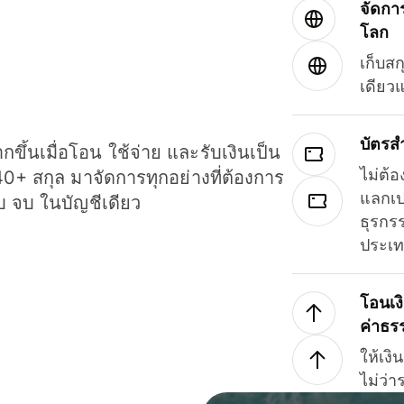
จัดกา
โลก
เก็บสก
เดียว
บัตรส
ขึ้นเมื่อโอน ใช้จ่าย และรับเงินเป็น
ไม่ต้อ
40+ สกุล มาจัดการทุกอย่างที่ต้องการ
แลกเป
รบ จบ ในบัญชีเดียว
ธุรกรร
ประเ
โอนเง
ค่าธร
ให้เง
ไม่ว่