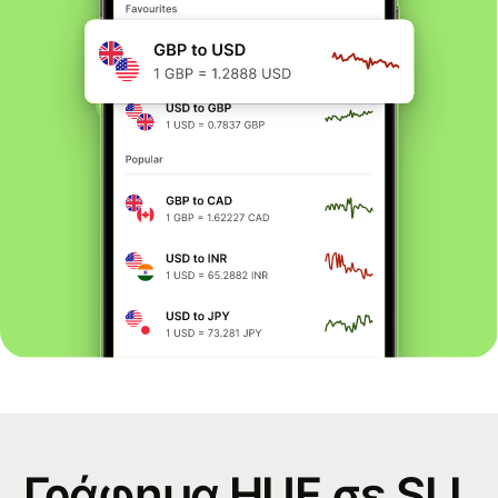
Γράφημα HUF σε SLL