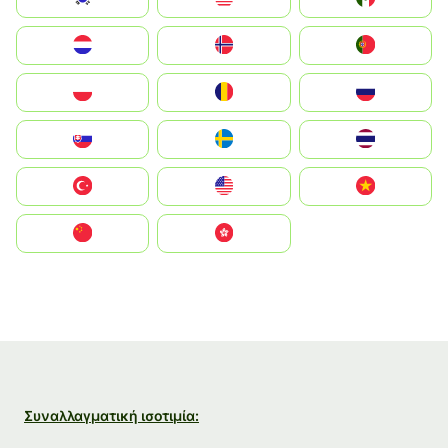
Nederland
Norge
Portugal
Polska
România
Россия
Slovensko
Ruoŧŧa
ไทย
Türkiye
United States
Vietnam
中国
中國香港特別行政區
Συναλλαγματική ισοτιμία: