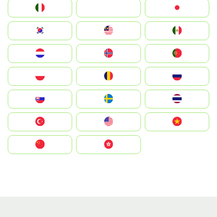
Italia
JA
Japan
South Korea
Malay
Mexico
Nederland
Norge
Portugal
Polska
România
Россия
Slovensko
Ruoŧŧa
ไทย
Türkiye
United States
Vietnam
中国
中國香港特別行政區