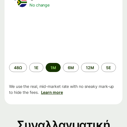
No change
Time
48Ω
1Ε
1M
6M
12M
5Ε
period
We use the real, mid-market rate with no sneaky mark-up
to hide the fees.
Learn more
Συναλλαγματική