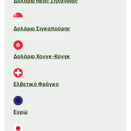
Δολάριο Νέας Ζηλανδίας
Δολάριο Σιγκαπούρης
Δολάριο Χονγκ-Κονγκ
Ελβετικό Φράγκο
Ευρώ