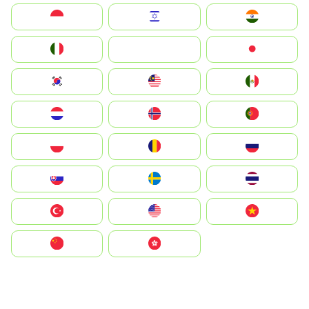
Indonesia
Israel
India
Italia
JA
Japan
South Korea
Malay
Mexico
Nederland
Norge
Portugal
Polska
România
Россия
Slovensko
Ruoŧŧa
ไทย
Türkiye
United States
Vietnam
中国
中國香港特別行政區