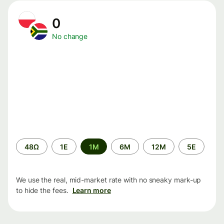
0
No change
Time
48Ω
1Ε
1M
6M
12M
5Ε
period
We use the real, mid-market rate with no sneaky mark-up
to hide the fees.
Learn more