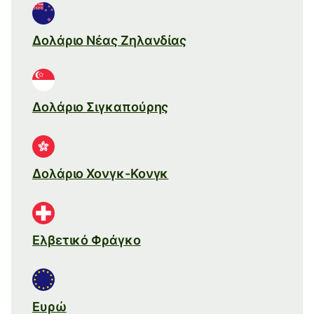
Δολάριο Νέας Ζηλανδίας
Δολάριο Σιγκαπούρης
Δολάριο Χονγκ-Κονγκ
Ελβετικό Φράγκο
Ευρώ