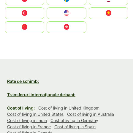
Türkiye
United States
Vietnam
中国
中國香港特別行政區
Rate de schimb:
Transferuri internaționale de bani:
Cost of living:
Cost of living in United Kingdom
Cost of living in United States
Cost of living in Australia
Cost of living in India
Cost of living in Germany
Cost of living in France
Cost of living in Spain
Cost of living in Canada