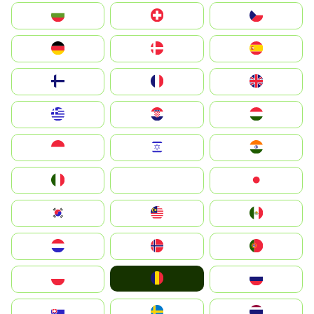
България
Switzerland
Czechia
Deutschland
Denmark
España
Suomi
France
United Kingdom
Greece
Hrvatska
Magyarország
Indonesia
Israel
India
Italia
JA
Japan
South Korea
Malay
Mexico
Nederland
Norge
Portugal
România
Polska
Россия
Slovensko
Ruoŧŧa
ไทย