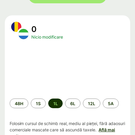
0
Nicio modificare
Perioada
48H
1S
1L
6L
12L
5A
Folosim cursul de schimb real, mediu al pieței, fără adaosuri
comerciale mascate care să ascundă taxele.
Află mai