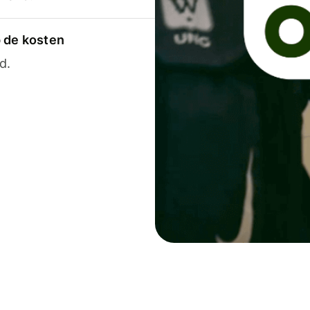
p de kosten
d.