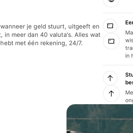
Ee
wanneer je geld stuurt, uitgeeft en
Ma
, in meer dan 40 valuta's. Alles wat
wi
 hebt met één rekening, 24/7.
tra
in 
Stu
be
Me
on