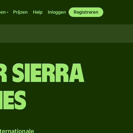
ken
Prijzen
Help
Inloggen
Registreren
 Sierra
es
ternationale