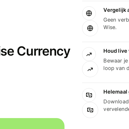
Vergelijk
Geen verbo
Wise.
ise Currency
Houd live
Bewaar je 
loop van d
Helemaal 
Downloade
vervelend