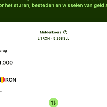
r het sturen, besteden en wisselen van geld a
Middenkoers
L 1 RON = 5.268 SLL
drag
RON