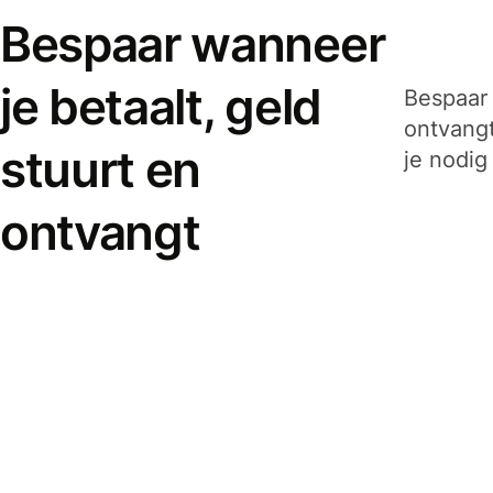
Bespaar wanneer
je betaalt, geld
Bespaar 
ontvangt
stuurt en
je nodig
ontvangt