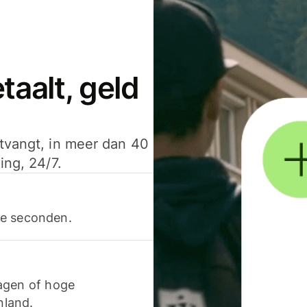
aalt, geld
ntvangt, in meer dan 40
ing, 24/7.
ele seconden.
agen of hoge
nland.