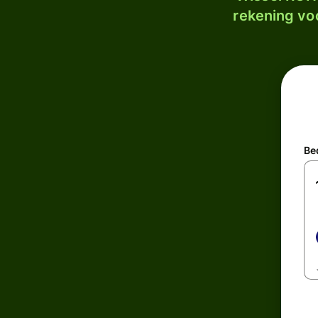
rekening voo
Be