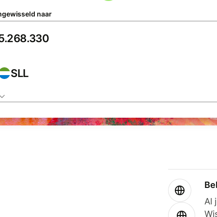
gewisseld naar
SLL
Be
Al 
Wi