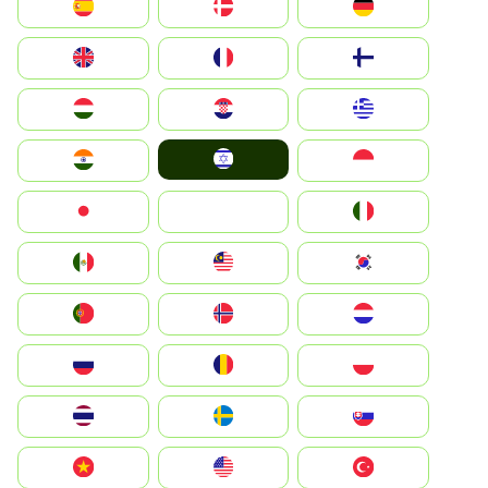
Deutschland
Denmark
España
Suomi
France
United Kingdom
Greece
Hrvatska
Magyarország
Israel
Indonesia
India
Italia
JA
Japan
South Korea
Malay
Mexico
Nederland
Norge
Portugal
Polska
România
Россия
Slovensko
Ruoŧŧa
ไทย
Türkiye
United States
Vietnam