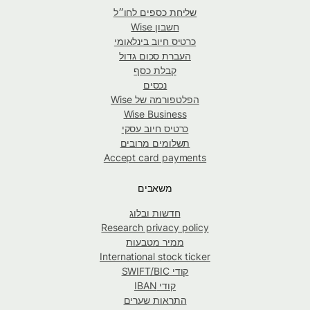
שליחת כספים לחו״ל
חשבון Wise
כרטיס חיוב בינלאומי
העברת סכום גדול
קבלת כסף
נכסים
הפלטפורמה של Wise
Wise Business
כרטיס חיוב עסקי
תשלומים מרובים
Accept card payments
משאבים
חדשות ובלוג
Research privacy policy
ממיר מטבעות
International stock ticker
קודי SWIFT/BIC
קודי IBAN
התראות שערים