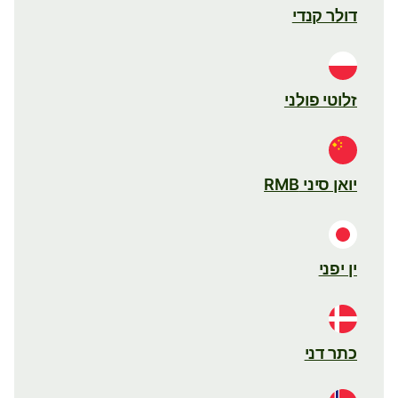
דולר קנדי
זלוטי פולני
יואן סיני RMB
ין יפני
כתר דני