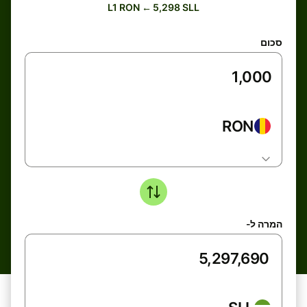
L1 RON ← 5,298 SLL
סכום
RON
המרה ל-