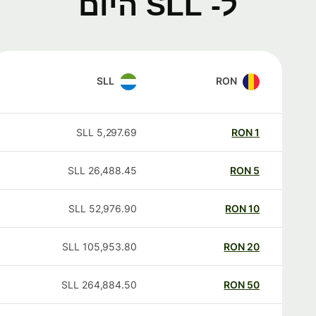
ל- SLL היום
SLL
RON
SLL
5,297.69
RON
1
SLL
26,488.45
RON
5
SLL
52,976.90
RON
10
SLL
105,953.80
RON
20
SLL
264,884.50
RON
50