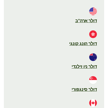
דולר ארה"ב
דולר הונג קונגי
דולר ניו זילנדי
דולר סינגפורי