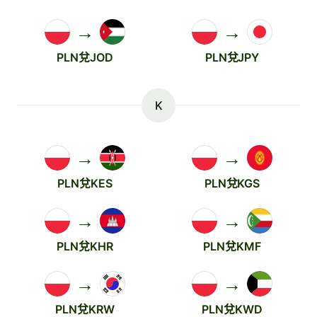
→
→
PLN兌JOD
PLN兌JPY
K
→
→
PLN兌KES
PLN兌KGS
→
→
PLN兌KHR
PLN兌KMF
→
→
PLN兌KRW
PLN兌KWD