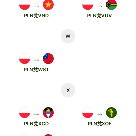
→
→
PLN兌VND
PLN兌VUV
W
→
PLN兌WST
X
→
→
PLN兌XCD
PLN兌XOF