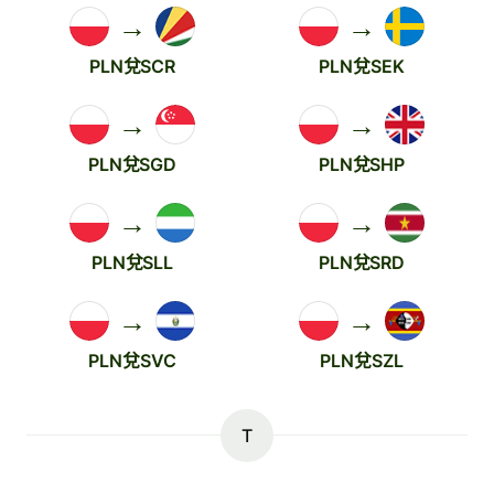
→
→
PLN兌SCR
PLN兌SEK
→
→
PLN兌SGD
PLN兌SHP
→
→
PLN兌SLL
PLN兌SRD
→
→
PLN兌SVC
PLN兌SZL
T