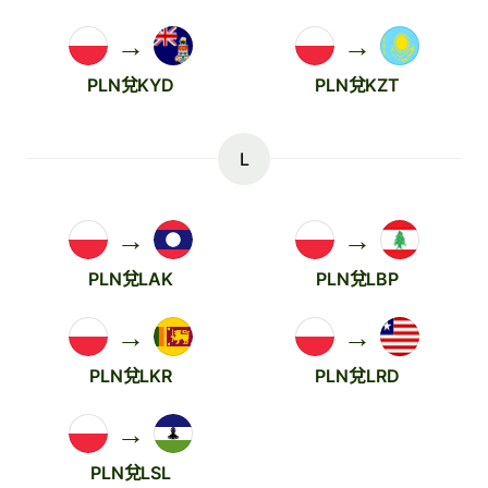
→
→
PLN兌KYD
PLN兌KZT
L
→
→
PLN兌LAK
PLN兌LBP
→
→
PLN兌LKR
PLN兌LRD
→
PLN兌LSL