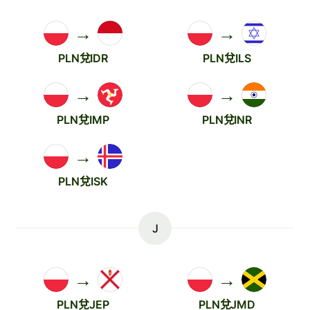
→
→
PLN兌IDR
PLN兌ILS
→
→
PLN兌IMP
PLN兌INR
→
PLN兌ISK
J
→
→
PLN兌JEP
PLN兌JMD