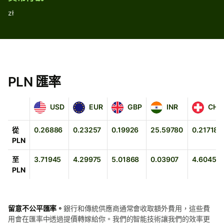
zł
PLN 匯率
USD
EUR
GBP
INR
CHF
USD
EUR
GBP
INR
CHF
從
0.26886
0.23257
0.19926
25.59780
0.21718
PLN
至
3.71945
4.29975
5.01868
0.03907
4.60457
PLN
留意不公平匯率。
銀行和傳統供應商通常會收取額外費用，這些費
用會在匯率中透過提價轉嫁給你。我們的智能技術讓我們的效率更