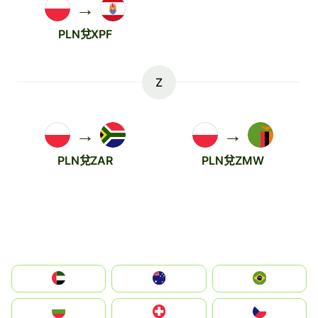
→
PLN兌XPF
Z
→
→
PLN兌ZAR
PLN兌ZMW
الإمارات العربية المتحدة
Australia
Brazil
България
Switzerland
Czechia