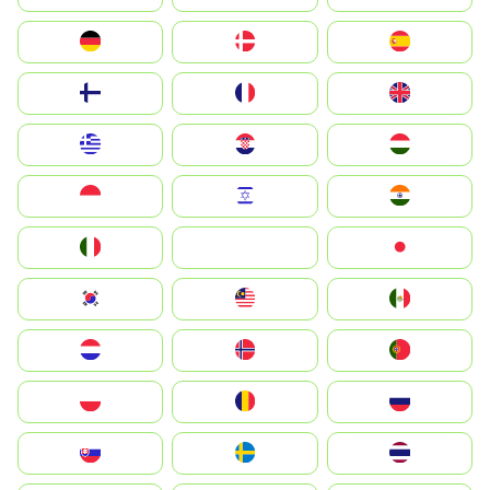
Deutschland
Denmark
España
Suomi
France
United Kingdom
Greece
Hrvatska
Magyarország
Indonesia
Israel
India
Italia
JA
Japan
South Korea
Malay
Mexico
Nederland
Norge
Portugal
Polska
România
Россия
Slovensko
Ruoŧŧa
ไทย