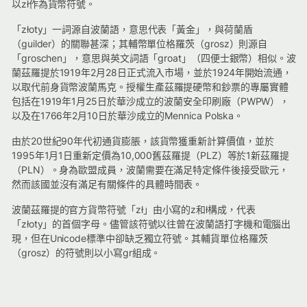
以zł作為貨幣符號。
「złoty」一詞源自波蘭語，意思代表「黃金」，與荷蘭盾
（guilder）的關聯甚深；其輔幣單位格羅茨（grosz）則源自
「groschen」，意思與英文詞語「groat」（四便士銀幣）相似。波
蘭茲羅提於1919年2月28日正式流入市場，並於1924年開始流通，
以取代前身貨幣波蘭馬克。授權生產茲羅提硬幣和鈔票的專屬實體
包括在1919年1月25日於華沙成立的波蘭安全印刷廠（PWPW），
以及在1766年2月10日於華沙成立的Mennica Polska。
由於20世紀90年代初通貨膨脹，該貨幣獲重新計算價值，並於
1995年1月1日重新定價為10,000舊茲羅提（PLZ）等於1新茲羅提
（PLN）。身為歐盟成員，波蘭需要在滿足特定條件後接受歐元，
然而該國並沒有滿足有關條件的具體時間表。
波蘭茲羅提的官方貨幣符號「zł」由小寫的z和ł構成，代表
「złoty」的首個字母。儘管該符號以往曾在波蘭語打字機和電腦出
現，但在Unicode標準中卻缺乏獨立符號。其輔貨單位格羅茨
（grosz）的符號則以小寫gr組成。