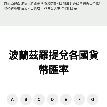
前必須修改波蘭共和國憲法第227條。歐洲聯盟委員會最近委託進行
的公眾調查顯示，大約有六成波蘭人支持採用歐元。
波蘭茲羅提兌各國貨
幣匯率
A
B
C
D
E
F
G