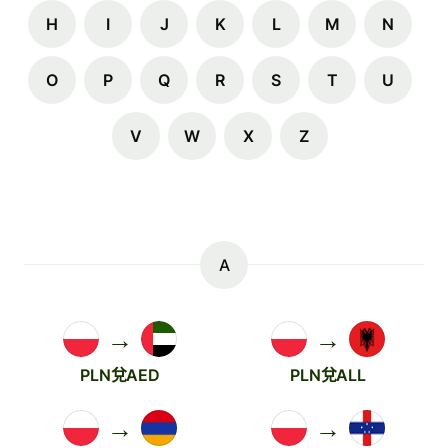
H
I
J
K
L
M
N
O
P
Q
R
S
T
U
V
W
X
Z
A
→
→
PLN兌AED
PLN兌ALL
→
→