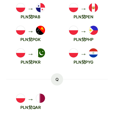
→
→
PLN兌PAB
PLN兌PEN
→
→
PLN兌PGK
PLN兌PHP
→
→
PLN兌PKR
PLN兌PYG
Q
→
PLN兌QAR