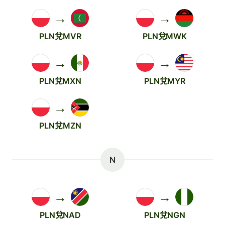
→
→
PLN兌MVR
PLN兌MWK
→
→
PLN兌MXN
PLN兌MYR
→
PLN兌MZN
N
→
→
PLN兌NAD
PLN兌NGN