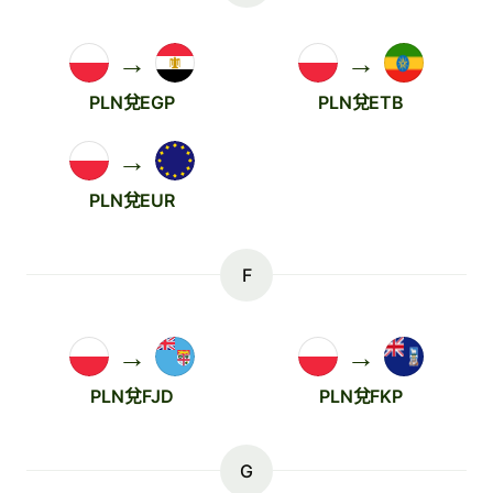
→
→
PLN兌EGP
PLN兌ETB
→
PLN兌EUR
F
→
→
PLN兌FJD
PLN兌FKP
G