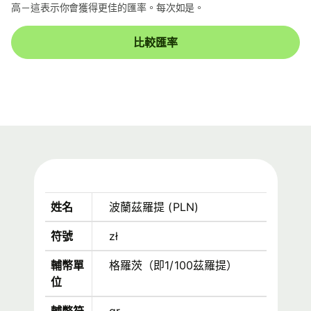
高－這表示你會獲得更佳的匯率。每次如是。
比較匯率
姓名
波蘭茲羅提
(
PLN
)
符號
zł
輔幣單
格羅茨（即1/100茲羅提）
位