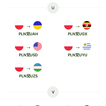
U
→
→
PLN兌UAH
PLN兌UGX
→
→
PLN兌USD
PLN兌UYU
→
PLN兌UZS
V