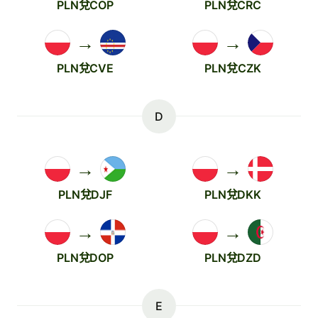
PLN兌COP
PLN兌CRC
→
→
PLN兌CVE
PLN兌CZK
D
→
→
PLN兌DJF
PLN兌DKK
→
→
PLN兌DOP
PLN兌DZD
E