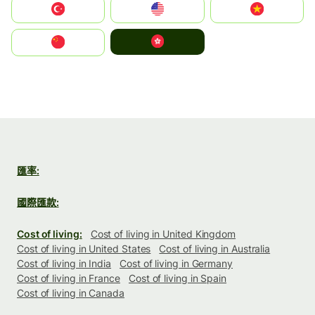
Türkiye
United States
Vietnam
中國香港特別行政區
中国
匯率:
國際匯款:
Cost of living:
Cost of living in United Kingdom
Cost of living in United States
Cost of living in Australia
Cost of living in India
Cost of living in Germany
Cost of living in France
Cost of living in Spain
Cost of living in Canada