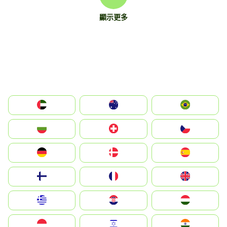
顯示更多
الإمارات العربية المتحدة
Australia
Brazil
България
Switzerland
Czechia
Deutschland
Denmark
España
Suomi
France
United Kingdom
Greece
Hrvatska
Magyarország
Indonesia
Israel
India