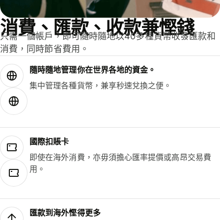
消費、匯款、收款兼慳錢
只需一個帳戶，即可隨時隨地以40多種貨幣收發匯款和
消費，同時節省費用。
隨時隨地管理你在世界各地的資金。
集中管理各種貨幣，兼享秒速兌換之便。
國際扣賬卡
即使在海外消費，亦毋須擔心匯率提價或高昂交易費
用。
匯款到海外慳得更多