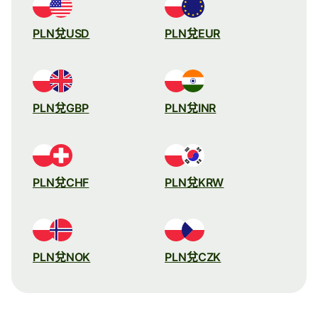
PLN兌USD
PLN兌EUR
PLN兌GBP
PLN兌INR
PLN兌CHF
PLN兌KRW
PLN兌NOK
PLN兌CZK