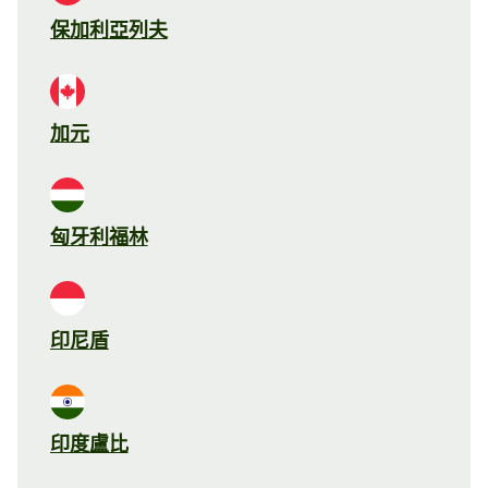
保加利亞列夫
加元
匈牙利福林
印尼盾
印度盧比