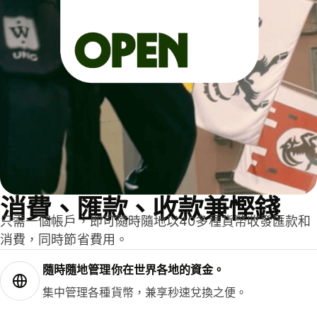
消費、匯款、收款兼慳錢
只需一個帳戶，即可隨時隨地以40多種貨幣收發匯款和
消費，同時節省費用。
隨時隨地管理你在世界各地的資金。
集中管理各種貨幣，兼享秒速兌換之便。