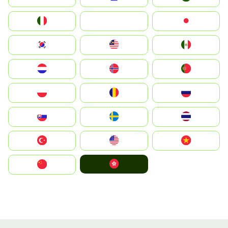
Italia
JA
Japan
South Korea
Malay
Mexico
Nederland
Norge
Portugal
Polska
România
Россия
Slovensko
Ruoŧŧa
ไทย
Türkiye
United States
Vietnam
中國香港特別行政區
中国