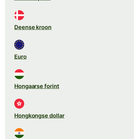
Deense kroon
Euro
Hongaarse forint
Hongkongse dollar