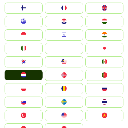
Suomi
France
United Kingdom
Greece
Hrvatska
Magyarország
Indonesia
Israel
India
Italia
JA
Japan
South Korea
Malay
Mexico
Nederland
Norge
Portugal
Polska
România
Россия
Slovensko
Ruoŧŧa
ไทย
Türkiye
United States
Vietnam