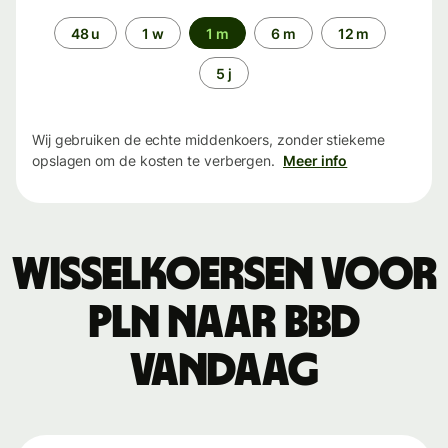
Periode
48 u
1 w
1 m
6 m
12 m
5 j
Wij gebruiken de echte middenkoers, zonder stiekeme
opslagen om de kosten te verbergen.
Meer info
Wisselkoersen voor
PLN naar BBD
vandaag