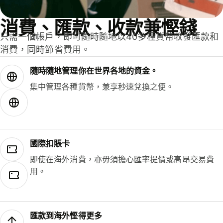
消費、匯款、收款兼慳錢
只需一個帳戶，即可隨時隨地以40多種貨幣收發匯款和
消費，同時節省費用。
隨時隨地管理你在世界各地的資金。
集中管理各種貨幣，兼享秒速兌換之便。
國際扣賬卡
即使在海外消費，亦毋須擔心匯率提價或高昂交易費
用。
匯款到海外慳得更多