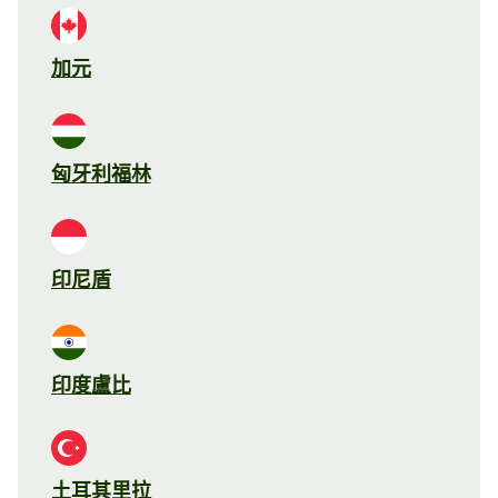
加元
匈牙利福林
印尼盾
印度盧比
土耳其里拉