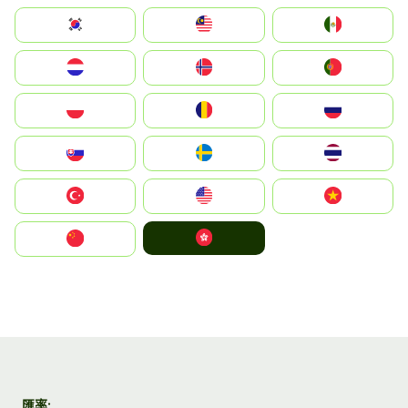
South Korea
Malay
Mexico
Nederland
Norge
Portugal
Polska
România
Россия
Slovensko
Ruoŧŧa
ไทย
Türkiye
United States
Vietnam
中國香港特別行政區
中国
匯率: