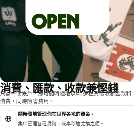
消費、匯款、收款兼慳錢
只需一個帳戶，即可隨時隨地以40多種貨幣收發匯款和
消費，同時節省費用。
隨時隨地管理你在世界各地的資金。
集中管理各種貨幣，兼享秒速兌換之便。