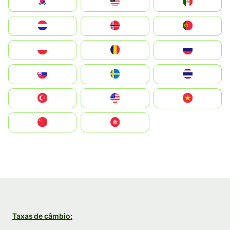
South Korea
Malay
Mexico
Nederland
Norge
Portugal
Polska
România
Россия
Slovensko
Ruoŧŧa
ไทย
Türkiye
United States
Vietnam
中国
中國香港特別行政區
Taxas de câmbio: