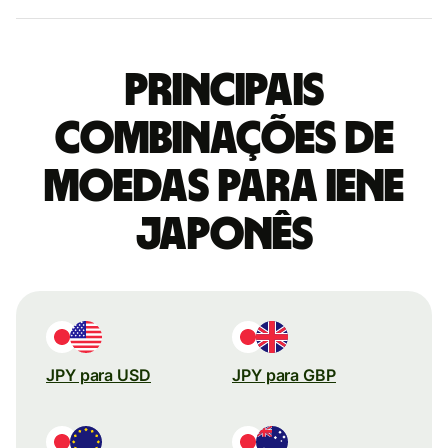
Principais
combinações de
moedas para Iene
japonês
JPY para USD
JPY para GBP