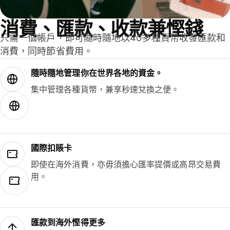
消費、匯款、收款兼慳錢
只需一個帳戶，即可隨時隨地以40多種貨幣收發匯款和
消費，同時節省費用。
隨時隨地管理你在世界各地的資金。
集中管理各種貨幣，兼享秒速兌換之便。
國際扣賬卡
即使在海外消費，亦毋須擔心匯率提價或高昂交易費
用。
匯款到海外慳得更多