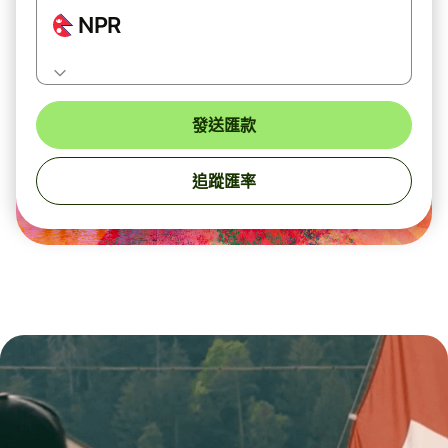
NPR
發送匯款
追蹤匯率