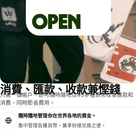
消費、匯款、收款兼慳錢
只需一個帳戶，即可隨時隨地以40多種貨幣收發匯款和
消費，同時節省費用。
隨時隨地管理你在世界各地的資金。
集中管理各種貨幣，兼享秒速兌換之便。