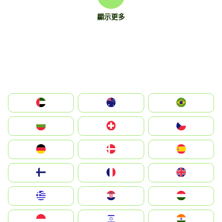
顯示更多
الإمارات العربية المتحدة
Australia
Brazil
България
Switzerland
Czechia
Deutschland
Denmark
España
Suomi
France
United Kingdom
Greece
Hrvatska
Magyarország
Indonesia
Israel
India