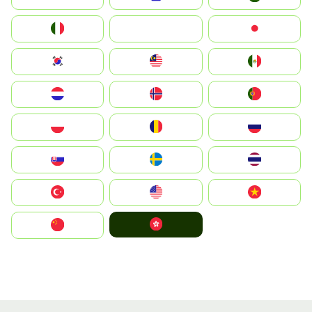
Italia
JA
Japan
South Korea
Malay
Mexico
Nederland
Norge
Portugal
Polska
România
Россия
Slovensko
Ruoŧŧa
ไทย
Türkiye
United States
Vietnam
中國香港特別行政區
中国