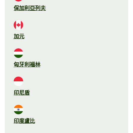
保加利亞列夫
加元
匈牙利福林
印尼盾
印度盧比