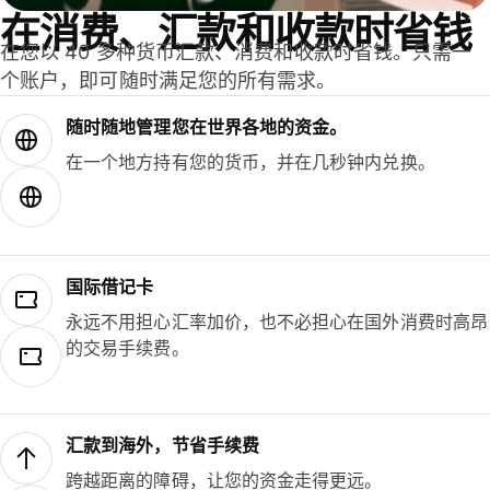
在消费、汇款和收款时省钱
在您以 40 多种货币汇款、消费和收款时省钱。只需一
个账户，即可随时满足您的所有需求。
随时随地管理您在世界各地的资金。
在一个地方持有您的货币，并在几秒钟内兑换。
国际借记卡
永远不用担心汇率加价，也不必担心在国外消费时高昂
的交易手续费。
汇款到海外，节省手续费
跨越距离的障碍，让您的资金走得更远。