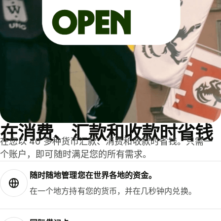
在消费、汇款和收款时省钱
在您以 40 多种货币汇款、消费和收款时省钱。只需一
个账户，即可随时满足您的所有需求。
随时随地管理您在世界各地的资金。
在一个地方持有您的货币，并在几秒钟内兑换。