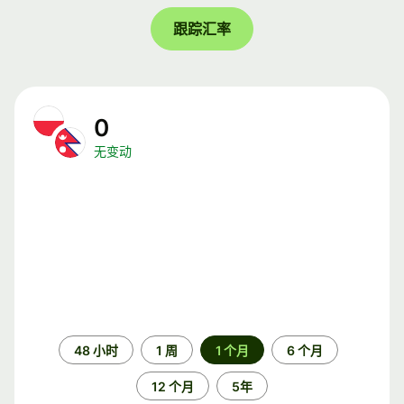
跟踪汇率
0
无变动
时
48 小时
1 周
1 个月
6 个月
间
段
12 个月
5年