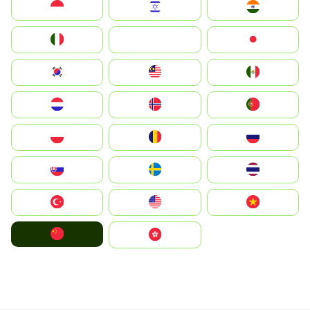
Indonesia
Israel
India
Italia
JA
Japan
South Korea
Malay
Mexico
Nederland
Norge
Portugal
Polska
România
Россия
Slovensko
Ruoŧŧa
ไทย
Türkiye
United States
Vietnam
中国
中國香港特別行政區