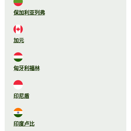
保加利亚列弗
加元
匈牙利福林
印尼盾
印度卢比