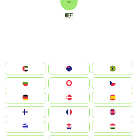
展开
الإمارات العربية المتحدة
Australia
Brazil
България
Switzerland
Czechia
Deutschland
Denmark
España
Suomi
France
United Kingdom
Greece
Hrvatska
Magyarország