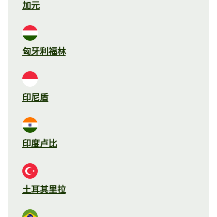
加元
匈牙利福林
印尼盾
印度卢比
土耳其里拉