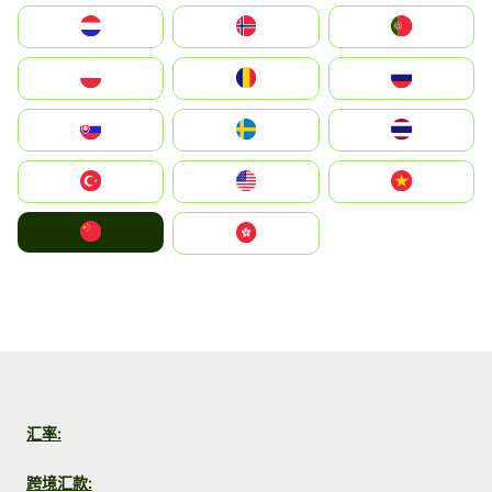
Nederland
Norge
Portugal
Polska
România
Россия
Slovensko
Ruoŧŧa
ไทย
Türkiye
United States
Vietnam
中国
中國香港特別行政區
汇率:
跨境汇款: