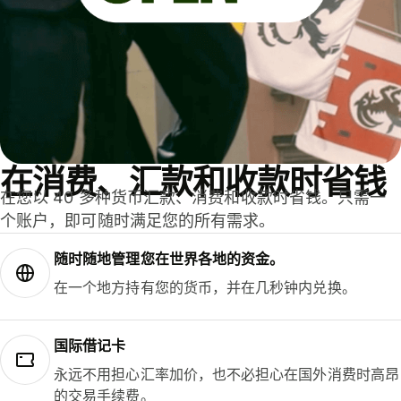
在消费、汇款和收款时省钱
在您以 40 多种货币汇款、消费和收款时省钱。只需一
个账户，即可随时满足您的所有需求。
随时随地管理您在世界各地的资金。
在一个地方持有您的货币，并在几秒钟内兑换。
国际借记卡
永远不用担心汇率加价，也不必担心在国外消费时高昂
的交易手续费。