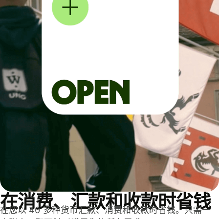
在消费、汇款和收款时省钱
在您以 40 多种货币汇款、消费和收款时省钱。只需一