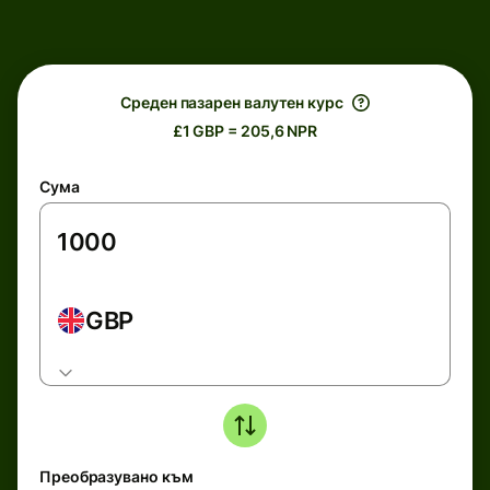
Среден пазарен валутен курс
£1 GBP = 205,6 NPR
Сума
GBP
Преобразувано към