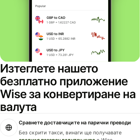
Изтеглете нашето
безплатно приложение
Wise за конвертиране на
валута
Сравнете доставчиците на парични преводи
Без скрити такси, винаги ще получавате
средния пазарен валутен курс
с Wise.