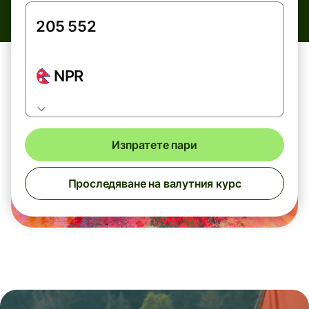
NPR
Изпратете пари
Проследяване на валутния курс