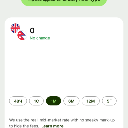
0
No change
Time
48Ч
1С
1М
6М
12М
5Г
period
We use the real, mid-market rate with no sneaky mark-up
to hide the fees.
Learn more