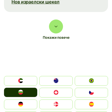
Нов израелски шекел
Покажи повече
الإمارات العربية المتحدة
Australia
Brazil
България
Switzerland
Czechia
Deutschland
Denmark
España