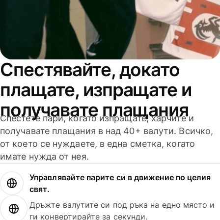
Спестявайте, докато
плащате, изпращате и
получавате плащания
Спестете пари, когато изпращате, харчите и
получавате плащания в над 40+ валути. Всичко,
от което се нуждаете, в една сметка, когато
имате нужда от нея.
Управлявайте парите си в движение по целия
свят.
Дръжте валутите си под ръка на едно място и
ги конвертирайте за секунди.