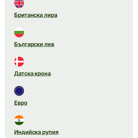
Британска лира
Български лев
Датска крона
Евро
Индийска рупия