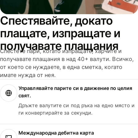
Спестявайте, докато
плащате, изпращате и
получавате плащания
Спестете пари, когато изпращате, харчите и
получавате плащания в над 40+ валути. Всичко,
от което се нуждаете, в една сметка, когато
имате нужда от нея.
Управлявайте парите си в движение по целия
свят.
Дръжте валутите си под ръка на едно място и
ги конвертирайте за секунди.
Международна дебитна карта