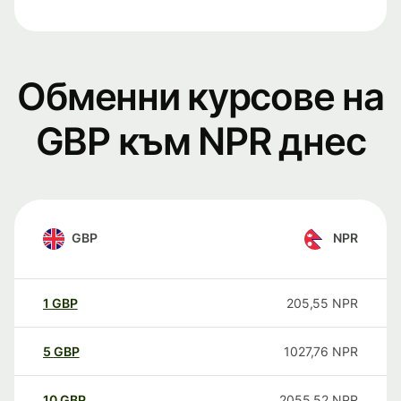
Обменни курсове на
GBP към NPR днес
GBP
NPR
1
GBP
205,55
NPR
5
GBP
1027,76
NPR
10
GBP
2055,52
NPR