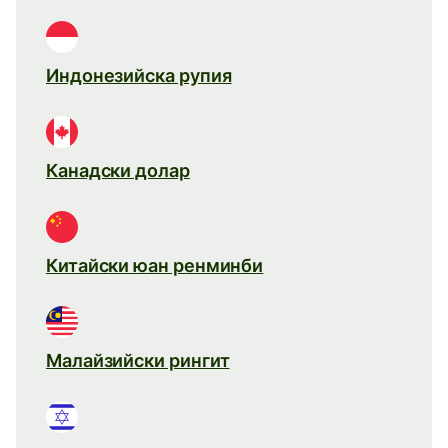
Индонезийска рупия
Канадски долар
Китайски юан ренминби
Малайзийски рингит