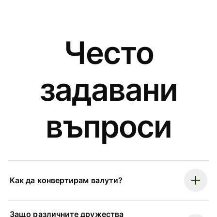
Често
задавани
въпроси
Как да конвертирам валути?
Защо различните дружества