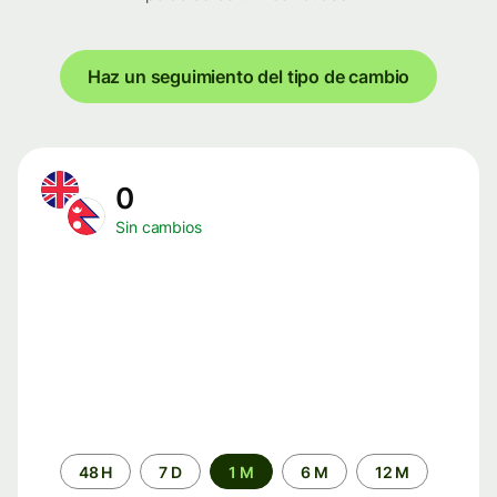
Haz un seguimiento del tipo de cambio
0
Sin cambios
Periodo
48 H
7 D
1 M
6 M
12 M
de