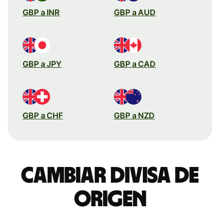
GBP a INR
GBP a AUD
GBP a JPY
GBP a CAD
GBP a CHF
GBP a NZD
Cambiar divisa de
origen