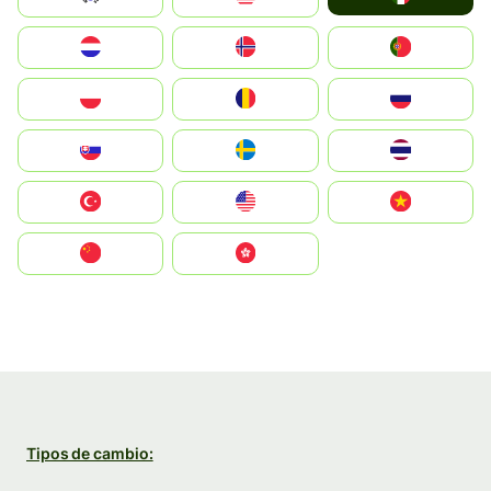
Nederland
Norge
Portugal
Polska
România
Россия
Slovensko
Ruoŧŧa
ไทย
Türkiye
United States
Vietnam
中国
中國香港特別行政區
Tipos de cambio: