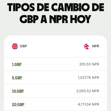
Tipos de cambio de
GBP a NPR hoy
GBP
NPR
1
GBP
205.55
NPR
5
GBP
1,027.76
NPR
10
GBP
2,055.52
NPR
20
GBP
4,111.04
NPR