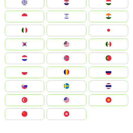
Greece
Hrvatska
Magyarország
Indonesia
Israel
India
Italia
JA
Japan
South Korea
Malay
Mexico
Nederland
Norge
Portugal
Polska
România
Россия
Slovensko
Ruoŧŧa
ไทย
Türkiye
United States
Vietnam
中国
中國香港特別行政區