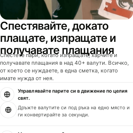
Спестявайте, докато
плащате, изпращате и
получавате плащания
Спестете пари, когато изпращате, харчите и
получавате плащания в над 40+ валути. Всичко,
от което се нуждаете, в една сметка, когато
имате нужда от нея.
Управлявайте парите си в движение по целия
свят.
Дръжте валутите си под ръка на едно място и
ги конвертирайте за секунди.