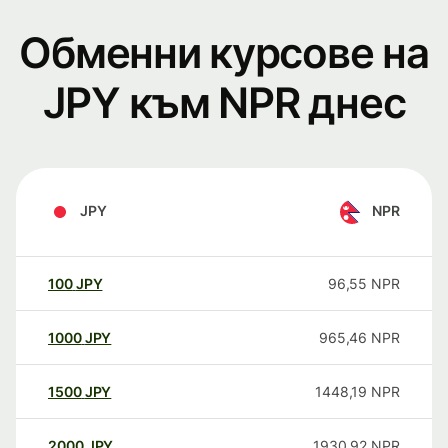
Обменни курсове на
JPY към NPR днес
JPY
NPR
100
JPY
96,55
NPR
1000
JPY
965,46
NPR
1500
JPY
1448,19
NPR
2000
JPY
1930,92
NPR