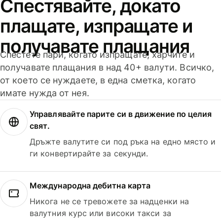
Спестявайте, докато
плащате, изпращате и
получавате плащания
Спестете пари, когато изпращате, харчите и
получавате плащания в над 40+ валути. Всичко,
от което се нуждаете, в една сметка, когато
имате нужда от нея.
Управлявайте парите си в движение по целия
свят.
Дръжте валутите си под ръка на едно място и
ги конвертирайте за секунди.
Международна дебитна карта
Никога не се тревожете за надценки на
валутния курс или високи такси за