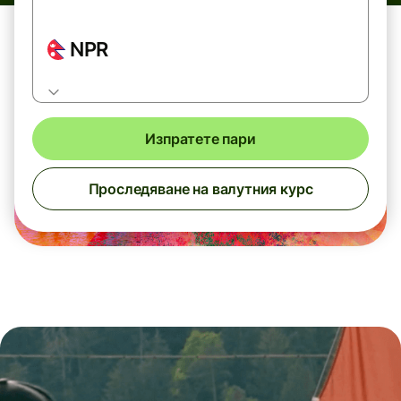
NPR
Изпратете пари
Проследяване на валутния курс