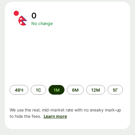
0
No change
Time
48Ч
1С
1М
6М
12М
5Г
period
We use the real, mid-market rate with no sneaky mark-up
to hide the fees.
Learn more