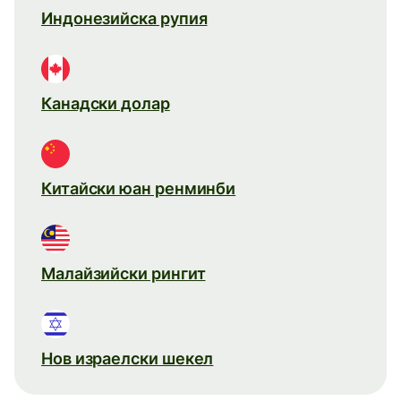
Индонезийска рупия
Канадски долар
Китайски юан ренминби
Малайзийски рингит
Нов израелски шекел