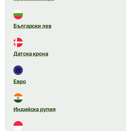
Български лев
Датска крона
Евро
Индийска рупия