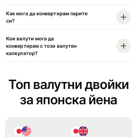
Как мога да конвертирам парите
си?
Кои валути мога да
конвертирам с този валутен
калкулатор?
Топ валутни двойки
за японска йена