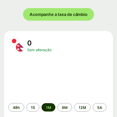
Acompanhe a taxa de câmbio
0
Sem alteração
Período
48h
1S
1M
6M
12M
5A
de
tempo