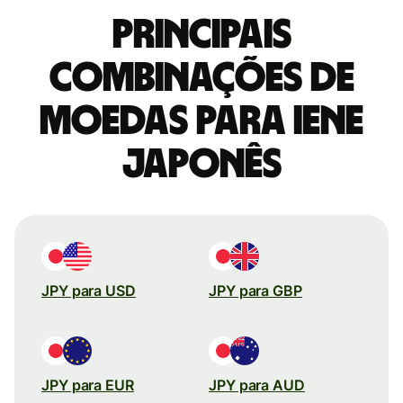
Principais
combinações de
moedas para Iene
japonês
JPY para USD
JPY para GBP
JPY para EUR
JPY para AUD