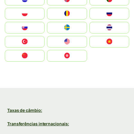
Polska
România
Россия
Slovensko
Ruoŧŧa
ไทย
Türkiye
United States
Vietnam
中国
中國香港特別行政區
Taxas de câmbio:
Transferências internacionais: