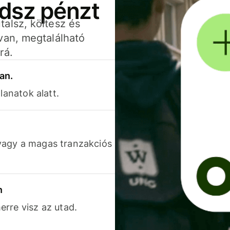
adsz pénzt
alsz, költesz és
van, megtalálható
rá.
an.
lanatok alatt.
vagy a magas tranzakciós
n
rre visz az utad.