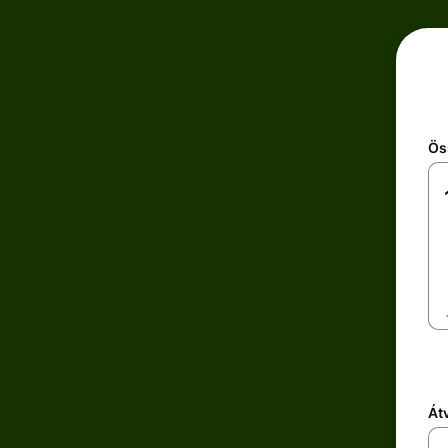
Ös
Átv