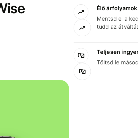
Wise
Élő árfolyamo
Mentsd el a ked
tudd az átváltá
Teljesen ingye
Töltsd le másod