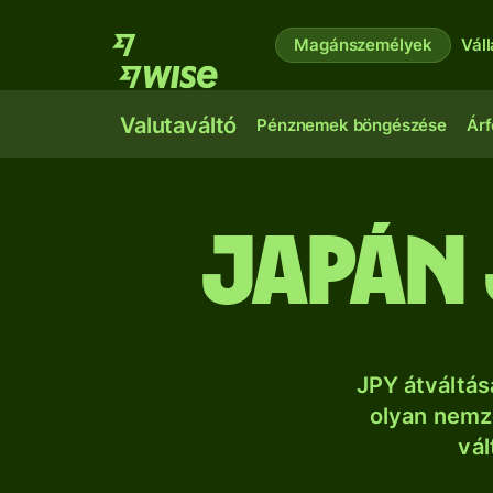
Magánszemélyek
Vál
Valutaváltó
Pénznemek böngészése
Árf
japán 
JPY átváltá
olyan nemze
vál