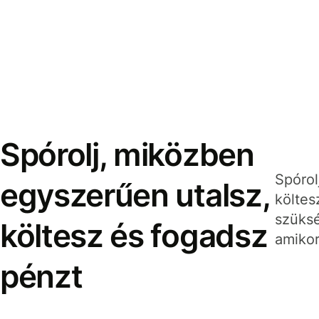
Spórolj, miközben
Spórol
egyszerűen utalsz,
költes
szüksé
költesz és fogadsz
amikor
pénzt