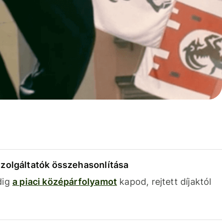
szolgáltatók összehasonlítása
dig
a piaci középárfolyamot
kapod, rejtett díjaktól