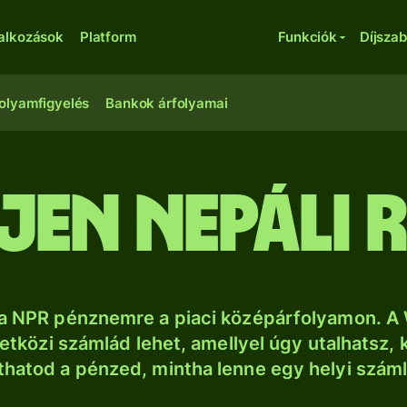
lalkozások
Platform
Funkciók
Díjsza
olyamfigyelés
Bankok árfolyamai
jen nepáli 
sa NPR pénznemre a piaci középárfolyamon. A 
tközi számlád lehet, amellyel úgy utalhatsz, 
thatod a pénzed, mintha lenne egy helyi szám