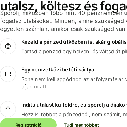
utalsz, költesz és fog
Spórolj, miközben több mint 40 pénznemben ut
fogadsz utalásokat. Minden, amire szükséged 
egyetlen számlán, amikor csak szükséged van 
Kezeld a pénzed útközben is, akár globális
Tartsd a pénzed egy helyen, és váltsd át pil
Egy nemzetközi betéti kártya
Soha nem kell aggódnod az árfolyamfelár 
díjak miatt.
Indíts utalást külföldre, és spórolj a díjako
Hozz ki többet a pénzedből, nem számít, me
Regisztráció
Tudj meg többet