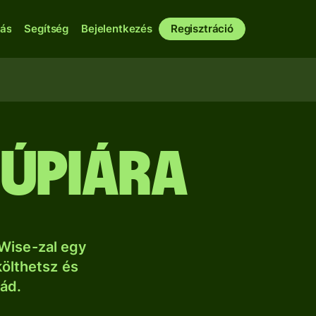
bás
Segítség
Bejelentkezés
Regisztráció
rúpiára
Wise-zal egy
költhetsz és
lád.