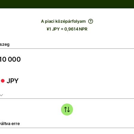
A piaci középárfolyam
¥1 JPY = 0,9614 NPR
szeg
JPY
áltva erre