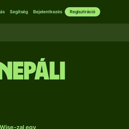
bás
Segítség
Bejelentkezés
Regisztráció
nepáli
 Wise-zal egy