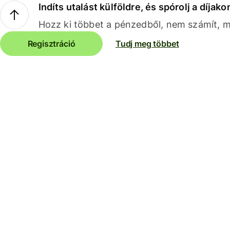
Indíts utalást külföldre, és spórolj a díjako
Hozz ki többet a pénzedből, nem számít, me
Regisztráció
Tudj meg többet