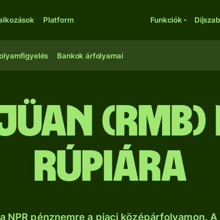
lalkozások
Platform
Funkciók
Díjsza
olyamfigyelés
Bankok árfolyamai
 jüan (RMB) 
rúpiára
a NPR pénznemre a piaci középárfolyamon. A