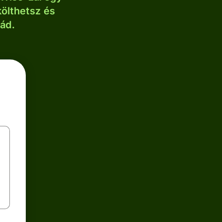
költhetsz és
lád.