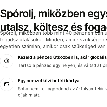
Spórolj, miközben eg
utalsz, költesz és fog
Spórolj, miközben több mint 40 pénznemben ut
fogadsz utalásokat. Minden, amire szükséged 
egyetlen számlán, amikor csak szükséged van 
Kezeld a pénzed útközben is, akár globális
Tartsd a pénzed egy helyen, és váltsd át pil
Egy nemzetközi betéti kártya
Soha nem kell aggódnod az árfolyamfelár 
díjak miatt.