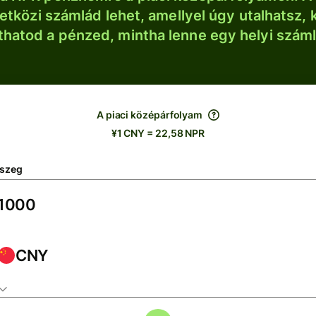
tközi számlád lehet, amellyel úgy utalhatsz, 
thatod a pénzed, mintha lenne egy helyi szám
A piaci középárfolyam
¥1 CNY = 22,58 NPR
szeg
CNY