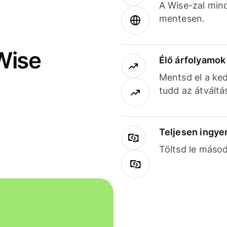
A Wise-zal min
mentesen.
Wise
Élő árfolyamo
Mentsd el a ked
tudd az átváltá
Teljesen ingye
Töltsd le másod