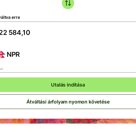
áltva erre
NPR
Utalás indítása
Átváltási árfolyam nyomon követése