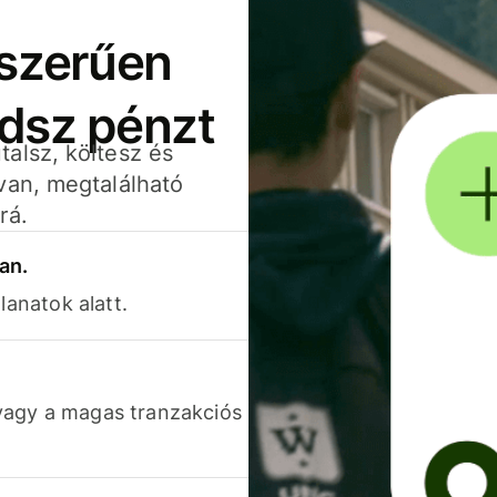
yszerűen
adsz pénzt
alsz, költesz és
van, megtalálható
rá.
an.
lanatok alatt.
vagy a magas tranzakciós