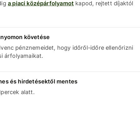
dig
a piaci középárfolyamot
kapod, rejtett díjaktól
k nyomon követése
venc pénznemeidet, hogy időről-időre ellenőrizni
si árfolyamaikat.
nes és hirdetésektől mentes
percek alatt.