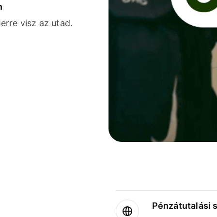
n
rre visz az utad.
Pénzátutalási 