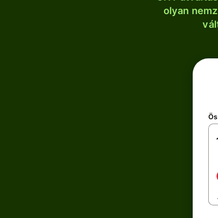
olyan nemze
vál
Ös