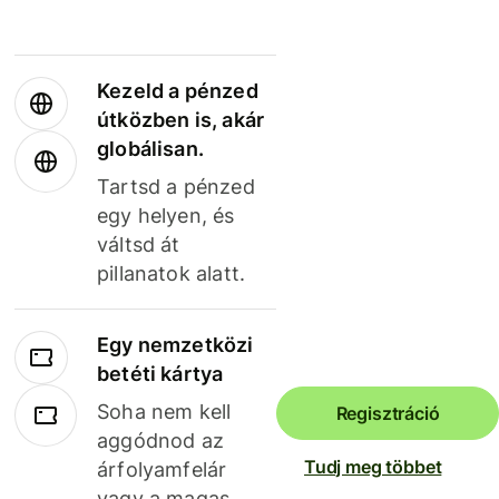
Kezeld a pénzed
útközben is, akár
globálisan.
Tartsd a pénzed
egy helyen, és
váltsd át
pillanatok alatt.
Egy nemzetközi
betéti kártya
Soha nem kell
Regisztráció
aggódnod az
Tudj meg többet
árfolyamfelár
vagy a magas