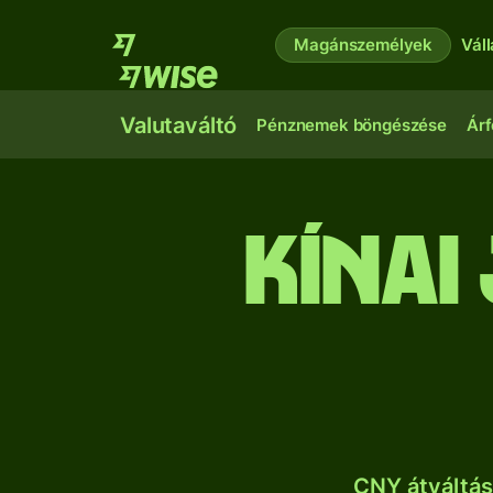
Magánszemélyek
Vál
Valutaváltó
Pénznemek böngészése
Árf
kínai
CNY átváltás