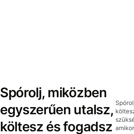
Spórolj, miközben
Spórol
egyszerűen utalsz,
költes
szüksé
költesz és fogadsz
amikor