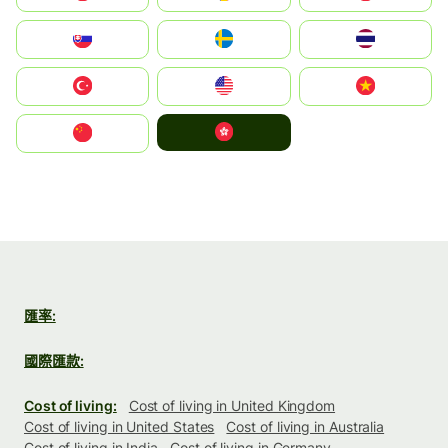
Slovensko
Ruoŧŧa
ไทย
Türkiye
United States
Vietnam
中國香港特別行政區
中国
匯率:
國際匯款:
Cost of living:
Cost of living in United Kingdom
Cost of living in United States
Cost of living in Australia
Cost of living in India
Cost of living in Germany