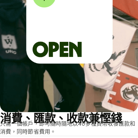
消費、匯款、收款兼慳錢
只需一個帳戶，即可隨時隨地以40多種貨幣收發匯款和
消費，同時節省費用。