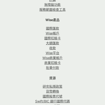
無障礙功能
服務範圍檢查工具
Wise產品
國際匯款
Wise帳戶
國際扣賬卡
大額匯款
收款
Wise平台
Wise商業帳戶
商業扣賬卡
批量付款
資源
研究私隱政策
貨幣轉換
國際股票代號
Swift/BIC 銀行國際代碼