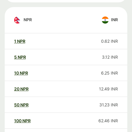
NPR
INR
1
NPR
0.62
INR
5
NPR
3.12
INR
10
NPR
6.25
INR
20
NPR
12.49
INR
50
NPR
31.23
INR
100
NPR
62.46
INR