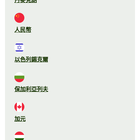
丹麥克朗
人民幣
以色列錫克爾
保加利亞列夫
加元