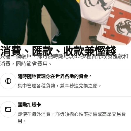
消費、匯款、收款兼慳錢
只需一個帳戶，即可隨時隨地以40多種貨幣收發匯款和
消費，同時節省費用。
隨時隨地管理你在世界各地的資金。
集中管理各種貨幣，兼享秒速兌換之便。
國際扣賬卡
即使在海外消費，亦毋須擔心匯率提價或高昂交易費
用。