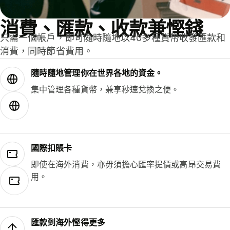
消費、匯款、收款兼慳錢
只需一個帳戶，即可隨時隨地以40多種貨幣收發匯款和
消費，同時節省費用。
隨時隨地管理你在世界各地的資金。
集中管理各種貨幣，兼享秒速兌換之便。
國際扣賬卡
即使在海外消費，亦毋須擔心匯率提價或高昂交易費
用。
匯款到海外慳得更多