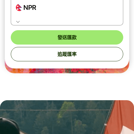
NPR
發送匯款
追蹤匯率