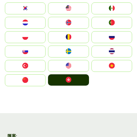
South Korea
Malay
Mexico
Nederland
Norge
Portugal
Polska
România
Россия
Slovensko
Ruoŧŧa
ไทย
Türkiye
United States
Vietnam
中國香港特別行政區
中国
匯率: