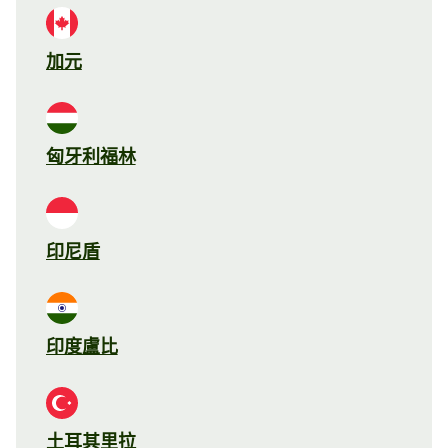
加元
匈牙利福林
印尼盾
印度盧比
土耳其里拉