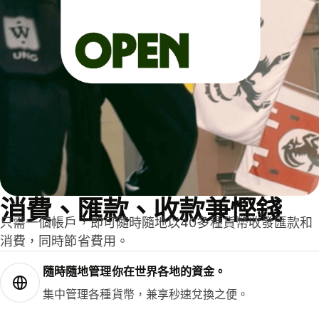
消費、匯款、收款兼慳錢
只需一個帳戶，即可隨時隨地以40多種貨幣收發匯款和
消費，同時節省費用。
隨時隨地管理你在世界各地的資金。
集中管理各種貨幣，兼享秒速兌換之便。