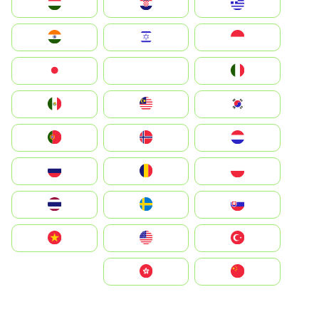
Greece
Hrvatska
Magyarország
Indonesia
Israel
India
Italia
JA
Japan
South Korea
Malay
Mexico
Nederland
Norge
Portugal
Polska
România
Россия
Slovensko
Ruoŧŧa
ไทย
Türkiye
United States
Vietnam
中国
中國香港特別行政區