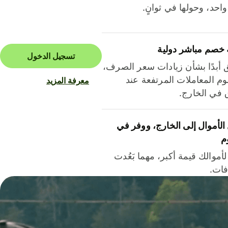
احد، وحولها في ثوانٍ.
 خصم مباشر دولية
تسجيل الدخول
ق أبدًا بشأن زيادات سعر الصرف،
م المعاملات المرتفعة عند
معرفة المزيد
ق في الخارج.
لأموال إلى الخارج، ووفر في
م
أموالك قيمة أكبر، مهما بَعُدت
فات.