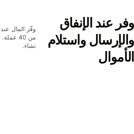
وفر عند الإنفاق
وفّر المال عند 
والإرسال واستلام
من 40 عم
تشاء.
الأموال