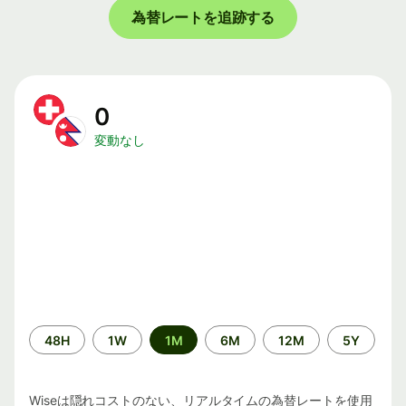
為替レートを追跡する
0
変動なし
期
48H
1W
1M
6M
12M
5Y
間
Wiseは隠れコストのない、リアルタイムの為替レートを使用