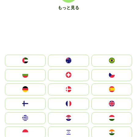
もっと見る
الإمارات العربية المتحدة
Australia
Brazil
България
Switzerland
Czechia
Deutschland
Denmark
España
Suomi
France
United Kingdom
Greece
Hrvatska
Magyarország
Indonesia
Israel
India