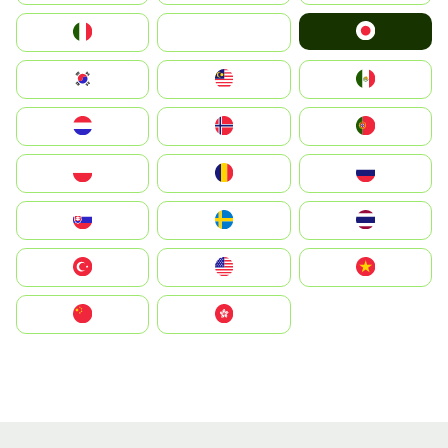
Japan
Italia
JA
South Korea
Malay
Mexico
Nederland
Norge
Portugal
Polska
România
Россия
Slovensko
Ruoŧŧa
ไทย
Türkiye
United States
Vietnam
中国
中國香港特別行政區