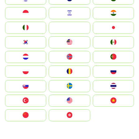
Indonesia
Israel
India
Italia
JA
Japan
South Korea
Malay
Mexico
Nederland
Norge
Portugal
Polska
România
Россия
Slovensko
Ruoŧŧa
ไทย
Türkiye
United States
Vietnam
中国
中國香港特別行政區