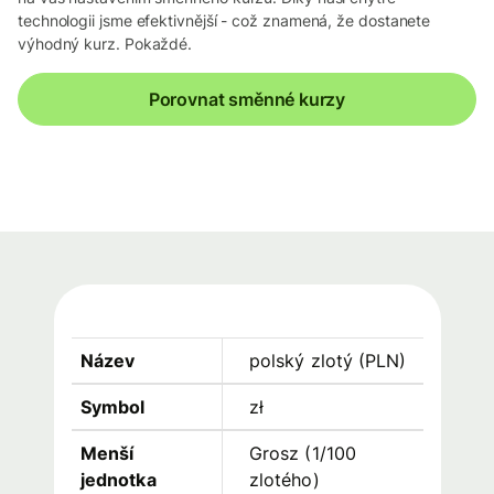
technologii jsme efektivnější - což znamená, že dostanete
výhodný kurz. Pokaždé.
Porovnat směnné kurzy
Název
polský zlotý
(
PLN
)
Symbol
zł
Menší
Grosz (1/100
jednotka
zlotého)