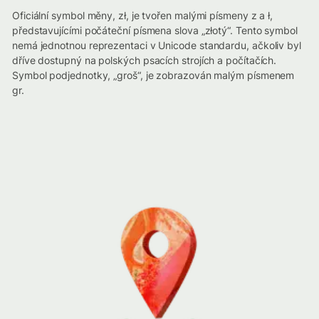
Oficiální symbol měny, zł, je tvořen malými písmeny z a ł,
představujícími počáteční písmena slova „złotý“. Tento symbol
nemá jednotnou reprezentaci v Unicode standardu, ačkoliv byl
dříve dostupný na polských psacích strojích a počítačích.
Symbol podjednotky, „groš“, je zobrazován malým písmenem
gr.