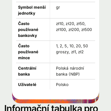
Symbol menší
gr
jednotky
Často
zł10, zł20, zł50,
používané
zł100, zł200, zł500
bankovky
Často
1, 2, 5, 10, 20, 50
používané
groszy, zł1, zł2
mince
Centrální
Polská národní
banka
banka (NBP)
Uživatelé
Polsko
Informační tabulka pro