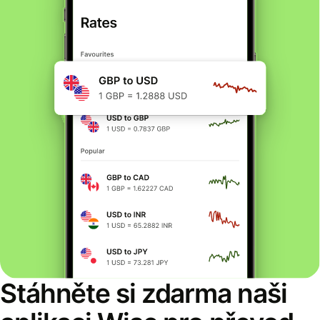
Stáhněte si zdarma naši