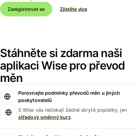
Zaregistrovat se
Zjistěte více
Stáhněte si zdarma naši
aplikaci Wise pro převod
měn
Porovnejte podmínky převodů měn u jiných
poskytovatelů
S Wise vás nečekají žádné skryté poplatky, jen
středový směnný kurz
.