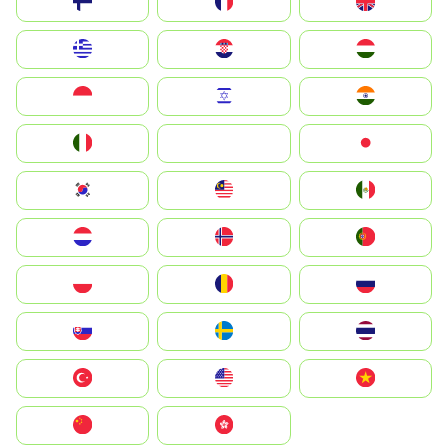
Suomi
France
United Kingdom
Greece
Hrvatska
Magyarország
Indonesia
Israel
India
Italia
JA
Japan
South Korea
Malay
Mexico
Nederland
Norge
Portugal
Polska
România
Россия
Slovensko
Ruoŧŧa
ไทย
Türkiye
United States
Vietnam
中国
中國香港特別行政區