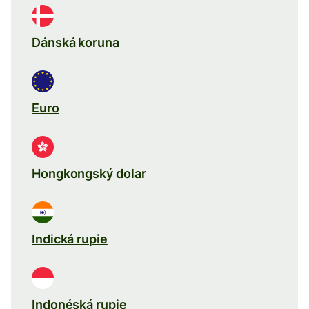
Dánská koruna
Euro
Hongkongský dolar
Indická rupie
Indonéská rupie