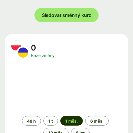
Sledovat směnný kurz
0
Beze změny
Časové
48 h
1 t
1 měs.
6 měs.
období
12 měs.
5 let