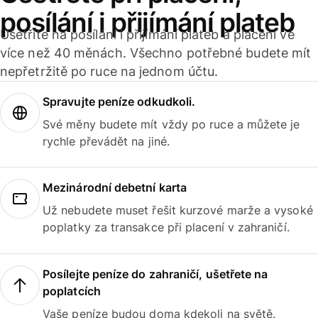
posílání i přijímání plateb
Ušetříte na posílání i přijímání plateb a placení ve
více než 40 měnách. Všechno potřebné budete mít
nepřetržitě po ruce na jednom účtu.
Spravujte peníze odkudkoli.
Své měny budete mít vždy po ruce a můžete je
rychle převádět na jiné.
Mezinárodní debetní karta
Už nebudete muset řešit kurzové marže a vysoké
poplatky za transakce při placení v zahraničí.
Posílejte peníze do zahraničí, ušetřete na
poplatcích
Vaše peníze budou doma kdekoli na světě.