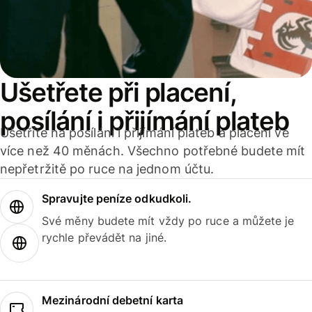
Ušetřete při placení,
posílání i přijímání plateb
Ušetříte na posílání i přijímání plateb a placení ve
více než 40 měnách. Všechno potřebné budete mít
nepřetržitě po ruce na jednom účtu.
Spravujte peníze odkudkoli.
Své měny budete mít vždy po ruce a můžete je
rychle převádět na jiné.
Mezinárodní debetní karta