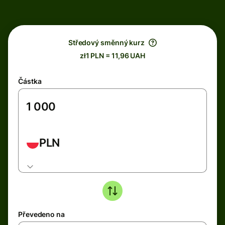
Středový směnný kurz
zł1 PLN = 11,96 UAH
Částka
PLN
Převedeno na